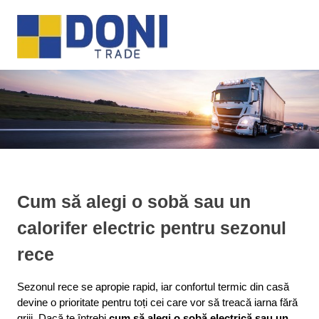
Sari
Doni
la
MENU
conținut
Trade
Cum să alegi o sobă sau un
calorifer electric pentru sezonul
rece
Sezonul rece se apropie rapid, iar confortul termic din casă 
devine o prioritate pentru toți cei care vor să treacă iarna fără 
griji. Dacă te întrebi 
cum să alegi o sobă electrică sau un 