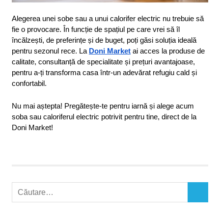
Alegerea unei sobe sau a unui calorifer electric nu trebuie să 
fie o provocare. În funcție de spațiul pe care vrei să îl 
încălzești, de preferințe și de buget, poți găsi soluția ideală 
pentru sezonul rece. La 
Doni Market
 ai acces la produse de 
calitate, consultanță de specialitate și prețuri avantajoase, 
pentru a-ți transforma casa într-un adevărat refugiu cald și 
confortabil.
Nu mai aștepta! Pregătește-te pentru iarnă și alege acum 
soba sau caloriferul electric potrivit pentru tine, direct de la 
Doni Market!
calorifer
electric
calorifer
vs soba
C
C
doni
a
Ă
market
u
U