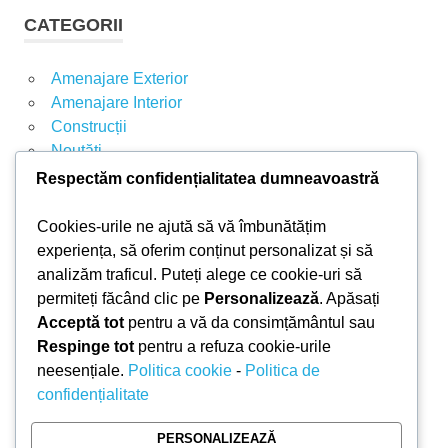
soba
t
T
CATEGORII
electrica
A
ă
R
d
E
Amenajare Exterior
u
Amenajare Interior
p
Construcții
ă
Noutăți
:
Respectăm confidențialitatea dumneavoastră
ARTICOLE RECENTE
Cookies-urile ne ajută să vă îmbunătățim
experiența, să oferim conținut personalizat și să
analizăm traficul. Puteți alege ce cookie-uri să
Parchet laminat sau SPC? Diferențele care
permiteți făcând clic pe
Personalizează
. Apăsați
contează
Acceptă tot
pentru a vă da consimțământul sau
Materiale pentru zidărie – avantajele fiecărei soluții
Respinge tot
pentru a refuza cookie-urile
și când se folosesc
neesențiale.
Politica cookie
-
Politica de
Ghid practic pentru alegerea vopselei lavabile
confidențialitate
pentru fiecare încăpere
Produse indispensabile pentru lucrările de
PERSONALIZEAZĂ
întreținere din timpul verii