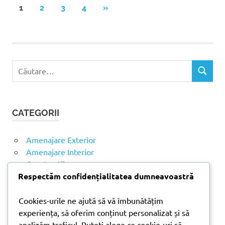
1
2
3
4
ARTICOLE
»
Paginație
URMĂTOARE
articole
C
C
a
Ă
u
U
t
T
CATEGORII
ă
A
R
d
E
u
Amenajare Exterior
p
Amenajare Interior
ă
Construcții
:
Noutăți
Respectăm confidențialitatea dumneavoastră
Cookies-urile ne ajută să vă îmbunătățim
ARTICOLE RECENTE
experiența, să oferim conținut personalizat și să
analizăm traficul. Puteți alege ce cookie-uri să