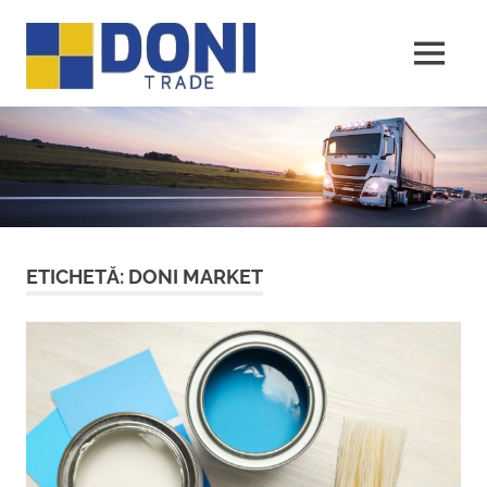
Sari
Doni
la
conținut
MENU
Trade
ETICHETĂ:
DONI MARKET