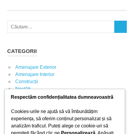
articole
C
C
a
Ă
u
U
t
T
CATEGORII
A
ă
R
d
E
Amenajare Exterior
u
Amenajare Interior
p
Construcții
ă
Noutăți
:
Respectăm confidențialitatea dumneavoastră
ARTICOLE RECENTE
Cookies-urile ne ajută să vă îmbunătățim
experiența, să oferim conținut personalizat și să
analizăm traficul. Puteți alege ce cookie-uri să
Parchet laminat sau SPC? Diferențele care
permiteți făcând clic pe
Personalizează
. Apăsați
contează