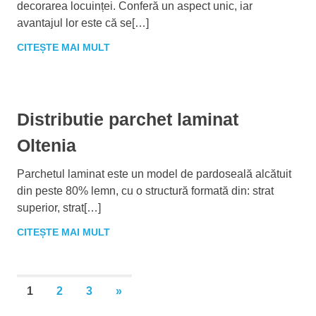
decorarea locuinței. Conferă un aspect unic, iar
avantajul lor este că se[…]
CITEȘTE MAI MULT
Distributie parchet laminat
Oltenia
Parchetul laminat este un model de pardoseală alcătuit
din peste 80% lemn, cu o structură formată din: strat
superior, strat[…]
CITEȘTE MAI MULT
1
2
3
ARTICOLE
»
Paginație
URMĂTOARE