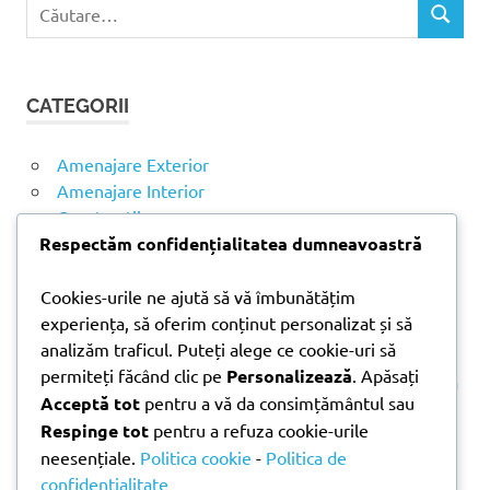
C
C
a
Ă
u
U
t
T
CATEGORII
ă
A
R
d
E
u
Amenajare Exterior
p
Amenajare Interior
ă
Construcții
:
Noutăți
Respectăm confidențialitatea dumneavoastră
Cookies-urile ne ajută să vă îmbunătățim
ARTICOLE RECENTE
experiența, să oferim conținut personalizat și să
analizăm traficul. Puteți alege ce cookie-uri să
permiteți făcând clic pe
Personalizează
. Apăsați
Parchet laminat sau SPC? Diferențele care contează
Acceptă tot
pentru a vă da consimțământul sau
Materiale pentru zidărie – avantajele fiecărei soluții
Respinge tot
pentru a refuza cookie-urile
și când se folosesc
neesențiale.
Politica cookie
-
Politica de
Ghid practic pentru alegerea vopselei lavabile
confidențialitate
pentru fiecare încăpere