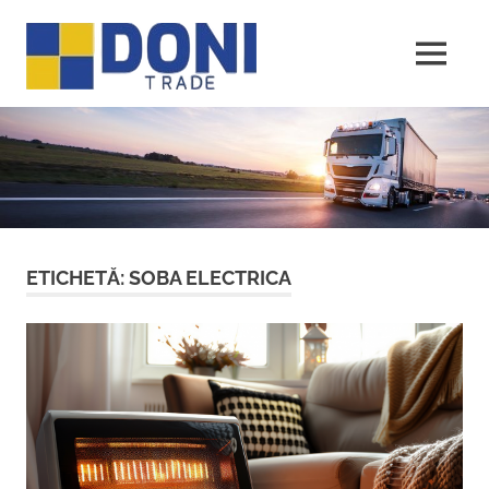
Sari
Doni
la
conținut
MENU
Trade
ETICHETĂ:
SOBA ELECTRICA