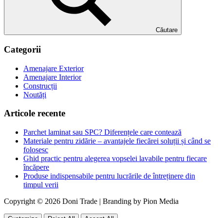
Căutare
Categorii
Amenajare Exterior
Amenajare Interior
Construcții
Noutăți
Articole recente
Parchet laminat sau SPC? Diferențele care contează
Materiale pentru zidărie – avantajele fiecărei soluții și când se
folosesc
Ghid practic pentru alegerea vopselei lavabile pentru fiecare
încăpere
Produse indispensabile pentru lucrările de întreținere din
timpul verii
Copyright © 2026 Doni Trade | Branding by Pion Media