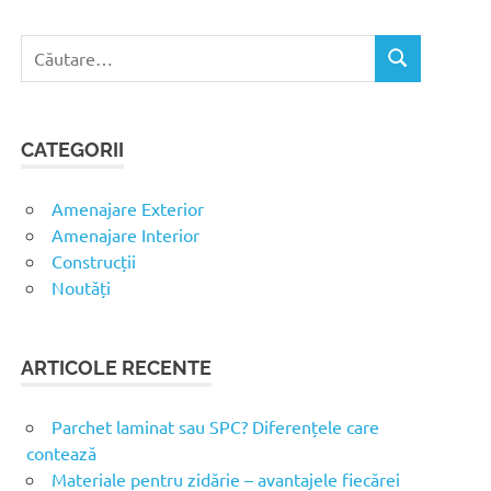
C
C
a
Ă
u
U
t
T
CATEGORII
ă
A
R
d
E
u
Amenajare Exterior
p
Amenajare Interior
ă
Construcții
:
Noutăți
ARTICOLE RECENTE
Parchet laminat sau SPC? Diferențele care
contează
Materiale pentru zidărie – avantajele fiecărei