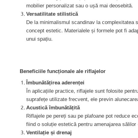
mobilier personalizat sau o ușă mai deosebită.
Versatilitate stilistică
De la minimalismul scandinav la complexitatea stilu
concept estetic. Materialele și formele pot fi adap
unui spațiu.
Beneficiile funcționale ale riflajelor
Îmbunătățirea aderenței
În aplicațiile practice, riflajele sunt folosite p
suprafețe utilizate frecvent, ele previn alunecare
Acustică îmbunătățită
Riflajele pe pereți sau pe plafoane pot reduce eco
fiind o soluție estetică pentru amenajarea sălilor 
Ventilație și drenaj