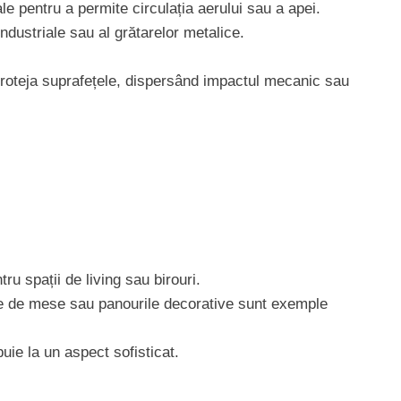
ale pentru a permite circulația aerului sau a apei.
industriale sau al grătarelor metalice.
t proteja suprafețele, dispersând impactul mecanic sau
tru spații de living sau birouri.
rile de mese sau panourile decorative sunt exemple
uie la un aspect sofisticat.