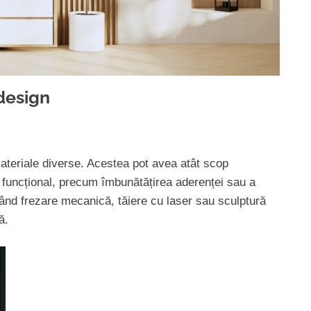
 design
n materiale diverse. Acestea pot avea atât scop
ul funcțional, precum îmbunătățirea aderenței sau a
uzând frezare mecanică, tăiere cu laser sau sculptură
ă.