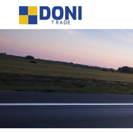
Sari
Doni
la
conținut
Trade