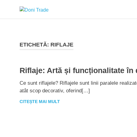
Sari
Doni
la
conținut
Trade
ETICHETĂ:
RIFLAJE
Riflaje: Artă și funcționalitate în
Ce sunt riflajele? Riflajele sunt linii paralele reali
atât scop decorativ, oferind[…]
CITEȘTE MAI MULT