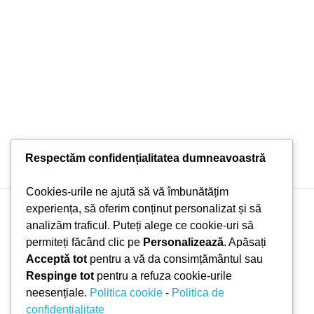
Respectăm confidențialitatea dumneavoastră
Cookies-urile ne ajută să vă îmbunătățim
experiența, să oferim conținut personalizat și să
Copyright © 2026 Doni Trade | Branding by Pion Media
analizăm traficul. Puteți alege ce cookie-uri să
permiteți făcând clic pe
Personalizează
. Apăsați
Acceptă tot
pentru a vă da consimțământul sau
Respinge tot
pentru a refuza cookie-urile
neesențiale.
Politica cookie
-
Politica de
confidențialitate