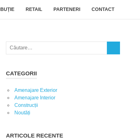
IBUȚIE
RETAIL
PARTENERI
CONTACT
C
C
a
Ă
u
U
t
T
CATEGORII
A
ă
R
d
E
Amenajare Exterior
u
Amenajare Interior
p
Construcții
ă
Noutăți
:
ARTICOLE RECENTE