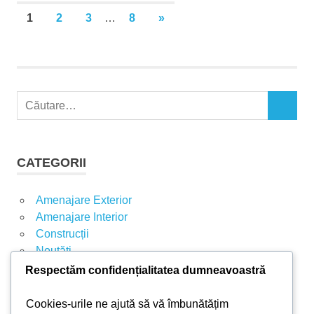
1
2
3
…
8
ARTICOLE
»
Paginație
URMĂTOARE
articole
C
C
a
Ă
u
U
t
T
CATEGORII
A
ă
R
d
E
Amenajare Exterior
u
Amenajare Interior
p
Construcții
ă
Noutăți
:
Respectăm confidențialitatea dumneavoastră
ARTICOLE RECENTE
Cookies-urile ne ajută să vă îmbunătățim