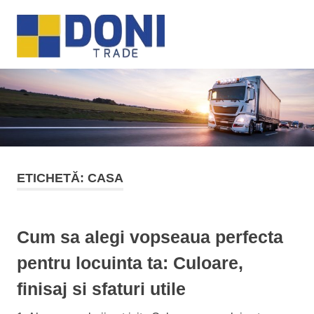
Sari
Doni
la
MENU
conținut
Trade
ETICHETĂ:
CASA
Cum sa alegi vopseaua perfecta
pentru locuinta ta: Culoare,
finisaj si sfaturi utile