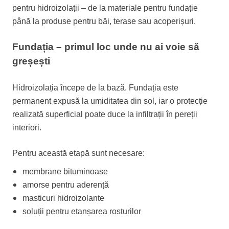
pentru hidroizolații – de la materiale pentru fundație
până la produse pentru băi, terase sau acoperișuri.
Fundația – primul loc unde nu ai voie să
greșești
Hidroizolația începe de la bază. Fundația este
permanent expusă la umiditatea din sol, iar o protecție
realizată superficial poate duce la infiltrații în pereții
interiori.
Pentru această etapă sunt necesare:
membrane bituminoase
amorse pentru aderență
masticuri hidroizolante
soluții pentru etanșarea rosturilor