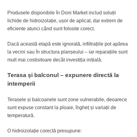
Produsele disponibile în Doni Market includ soluții
lichide de hidroizolație, ușor de aplicat, dar extrem de
eficiente atunci când sunt folosite corect.
Dacă această etapă este ignorată, infiltrațiile pot apărea
la vecini sau în structura planșeului – iar reparațiile sunt
mult mai costisitoare decât investiția inițială.
Terasa și balconul – expunere directă la
intemperii
Terasele și balcoanele sunt zone vulnerabile, deoarece
sunt expuse constant la ploaie, îngheț și variații de
temperatură.
O hidroizolație corectă presupune: