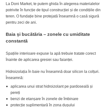
La Doni Market, te putem ghida în alegerea materialelor
potrivite în funcție de tipul construcției și de condițiile din
teren. O fundație bine protejată înseamnă o casă sigură
pentru zeci de ani.
Baia și bucătăria – zonele cu umiditate
constantă
Spațiile interioare expuse la apă trebuie tratate corect
înainte de aplicarea gresiei sau faianței.
Hidroizolația în baie nu înseamnă doar silicon la colțuri.
Înseamnă:
aplicarea unui strat hidroizolant pe pardoseală și
pereți
benzi de etanșare în zonele de îmbinare
protecție suplimentară în zona dușului