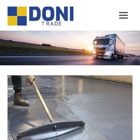
Sari
Doni
la
conținut
MENU
Trade