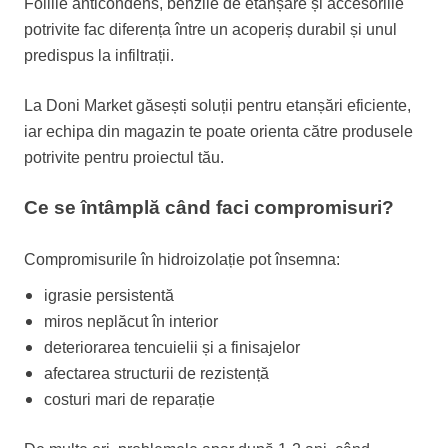
Foliile anticondens, benzile de etanșare și accesoriile
potrivite fac diferența între un acoperiș durabil și unul
predispus la infiltrații.
La Doni Market găsești soluții pentru etanșări eficiente,
iar echipa din magazin te poate orienta către produsele
potrivite pentru proiectul tău.
Ce se întâmplă când faci compromisuri?
Compromisurile în hidroizolație pot însemna:
igrasie persistentă
miros neplăcut în interior
deteriorarea tencuielii și a finisajelor
afectarea structurii de rezistență
costuri mari de reparație