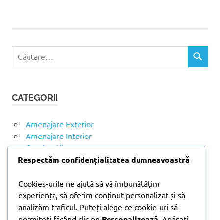
doni
market
hidroizolație
hidroizolație
C
casă
C
a
Ă
u
U
t
T
CATEGORII
ă
A
R
d
E
u
Amenajare Exterior
p
Amenajare Interior
ă
Construcții
:
Noutăți
Respectăm confidențialitatea dumneavoastră
Cookies-urile ne ajută să vă îmbunătățim
ARTICOLE RECENTE
experiența, să oferim conținut personalizat și să
analizăm traficul. Puteți alege ce cookie-uri să
permiteți făcând clic pe
Personalizează
. Apăsați