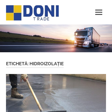
Sari
Doni
la
conținut
MENU
Trade
ETICHETĂ:
HIDROIZOLAȚIE