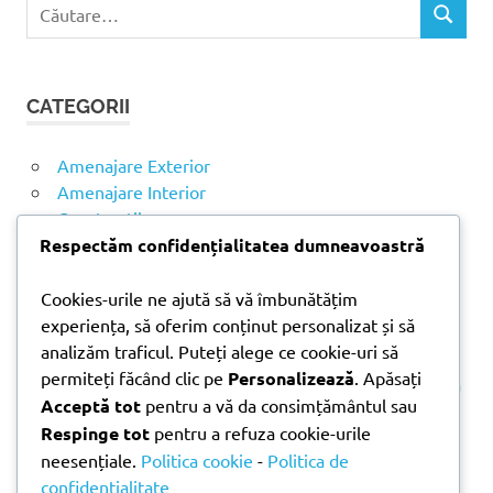
C
C
a
Ă
u
U
t
T
CATEGORII
ă
A
R
d
E
u
Amenajare Exterior
p
Amenajare Interior
ă
Construcții
:
Noutăți
Respectăm confidențialitatea dumneavoastră
Cookies-urile ne ajută să vă îmbunătățim
ARTICOLE RECENTE
experiența, să oferim conținut personalizat și să
analizăm traficul. Puteți alege ce cookie-uri să
permiteți făcând clic pe
Personalizează
. Apăsați
Parchet laminat sau SPC? Diferențele care contează
Acceptă tot
pentru a vă da consimțământul sau
Materiale pentru zidărie – avantajele fiecărei soluții
Respinge tot
pentru a refuza cookie-urile
și când se folosesc
neesențiale.
Politica cookie
-
Politica de
Ghid practic pentru alegerea vopselei lavabile
confidențialitate
pentru fiecare încăpere