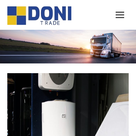
Sari
Doni
la
conținut
MENU
Trade