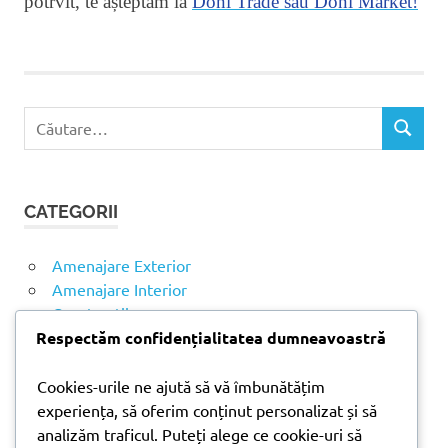
potrvit, te așteptăm la
Doni Trade sau Doni Market
!
boiler
casa
doni
trade
C
C
a
Ă
u
U
t
T
CATEGORII
ă
A
R
d
E
u
Amenajare Exterior
p
Amenajare Interior
ă
Construcții
:
Noutăți
Respectăm confidențialitatea dumneavoastră
Cookies-urile ne ajută să vă îmbunătățim
ARTICOLE RECENTE
experiența, să oferim conținut personalizat și să
analizăm traficul. Puteți alege ce cookie-uri să