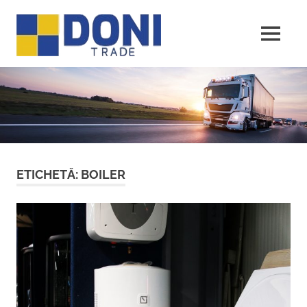
Sari
Doni
la
conținut
MENU
Trade
ETICHETĂ:
BOILER