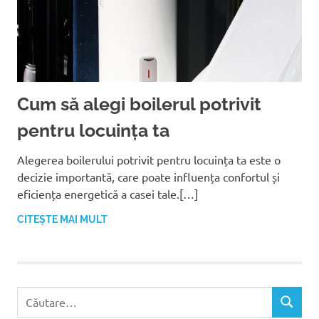
Cum să alegi boilerul potrivit
pentru locuința ta
Alegerea boilerului potrivit pentru locuința ta este o
decizie importantă, care poate influența confortul și
eficiența energetică a casei tale.[…]
CITEȘTE MAI MULT
C
C
a