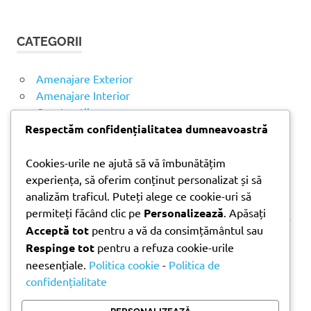
Ă
u
U
t
T
CATEGORII
ă
A
R
d
E
u
Amenajare Exterior
p
Amenajare Interior
ă
Construcții
:
Noutăți
Respectăm confidențialitatea dumneavoastră
Cookies-urile ne ajută să vă îmbunătățim
ARTICOLE RECENTE
experiența, să oferim conținut personalizat și să
analizăm traficul. Puteți alege ce cookie-uri să
permiteți făcând clic pe
Personalizează
. Apăsați
Parchet laminat sau SPC? Diferențele care contează
Acceptă tot
pentru a vă da consimțământul sau
Materiale pentru zidărie – avantajele fiecărei soluții
Respinge tot
pentru a refuza cookie-urile
și când se folosesc
neesențiale.
Politica cookie
-
Politica de
Ghid practic pentru alegerea vopselei lavabile
confidențialitate
pentru fiecare încăpere
Produse indispensabile pentru lucrările de