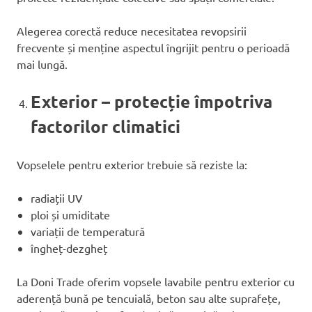
Alegerea corectă reduce necesitatea revopsirii
frecvente și menține aspectul îngrijit pentru o perioadă
mai lungă.
Exterior – protecție împotriva
factorilor climatici
Vopselele pentru exterior trebuie să reziste la:
radiații UV
ploi și umiditate
variații de temperatură
îngheț-dezgheț
La Doni Trade oferim vopsele lavabile pentru exterior cu
aderență bună pe tencuială, beton sau alte suprafețe,