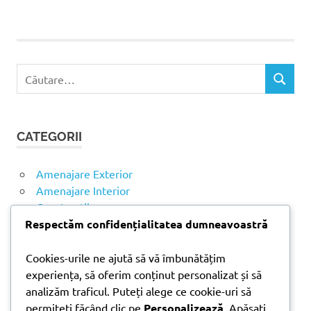
doni
trade
vopsea
vopssea
C
lavabila
C
a
Ă
u
U
t
T
CATEGORII
ă
A
R
d
E
u
Amenajare Exterior
p
Amenajare Interior
ă
Construcții
:
Respectăm confidențialitatea dumneavoastră
Noutăți
Cookies-urile ne ajută să vă îmbunătățim
experiența, să oferim conținut personalizat și să
ARTICOLE RECENTE
analizăm traficul. Puteți alege ce cookie-uri să
permiteți făcând clic pe
Personalizează
. Apăsați