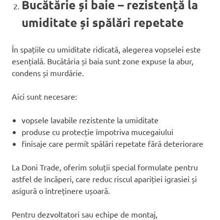
Bucătărie și baie – rezistență la
umiditate și spălări repetate
În spațiile cu umiditate ridicată, alegerea vopselei este
esențială. Bucătăria și baia sunt zone expuse la abur,
condens și murdărie.
Aici sunt necesare:
vopsele lavabile rezistente la umiditate
produse cu protecție împotriva mucegaiului
finisaje care permit spălări repetate fără deteriorare
La Doni Trade, oferim soluții special formulate pentru
astfel de încăperi, care reduc riscul apariției igrasiei și
asigură o întreținere ușoară.
Pentru dezvoltatori sau echipe de montaj,