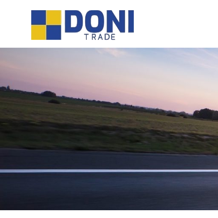
Sari
Doni
la
conținut
Trade