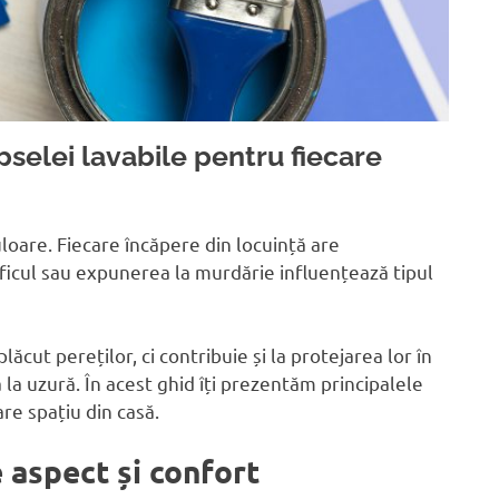
selei lavabile pentru fiecare
loare. Fiecare încăpere din locuință are
traficul sau expunerea la murdărie influențează tipul
cut pereților, ci contribuie și la protejarea lor în
ă la uzură. În acest ghid îți prezentăm principalele
are spațiu din casă.
e aspect și confort