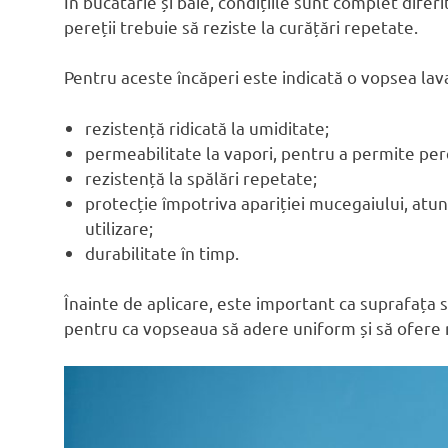
În bucătărie și baie, condițiile sunt complet difer
pereții trebuie să reziste la curățări repetate.
Pentru aceste încăperi este indicată o vopsea lava
rezistență ridicată la umiditate;
permeabilitate la vapori, pentru a permite pere
rezistență la spălări repetate;
protecție împotriva apariției mucegaiului, atun
utilizare;
durabilitate în timp.
Înainte de aplicare, este important ca suprafața s
pentru ca vopseaua să adere uniform și să ofere r