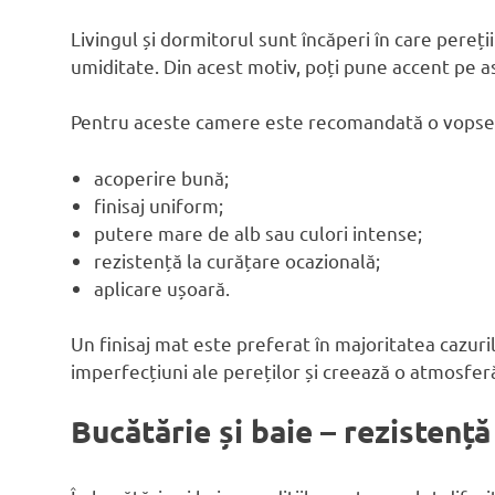
Livingul și dormitorul sunt încăperi în care pereți
umiditate. Din acest motiv, poți pune accent pe asp
Pentru aceste camere este recomandată o vopsea 
acoperire bună;
finisaj uniform;
putere mare de alb sau culori intense;
rezistență la curățare ocazională;
aplicare ușoară.
Un finisaj mat este preferat în majoritatea cazu
imperfecțiuni ale pereților și creează o atmosfer
Bucătărie și baie – rezistență