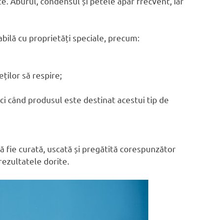
ite. Aburul, condensul și petele apar frecvent, iar
bilă cu proprietăți speciale, precum:
ților să respire;
ci când produsul este destinat acestui tip de
ă fie curată, uscată și pregătită corespunzător
ezultatele dorite.