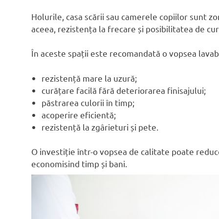
Holurile, casa scării sau camerele copiilor sunt zo
aceea, rezistența la frecare și posibilitatea de cur
În aceste spații este recomandată o vopsea lavabi
rezistență mare la uzură;
curățare facilă fără deteriorarea finisajului;
păstrarea culorii în timp;
acoperire eficientă;
rezistență la zgârieturi și pete.
O investiție într-o vopsea de calitate poate redu
economisind timp și bani.