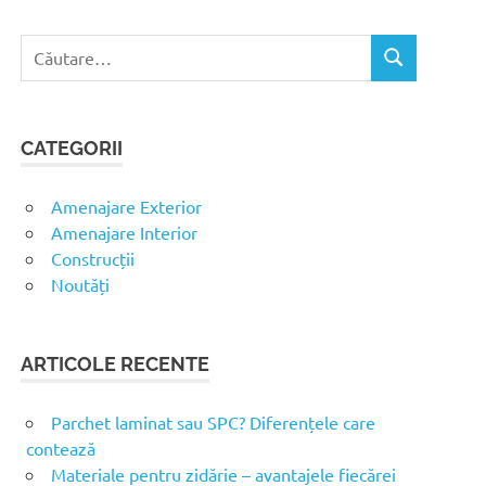
C
C
a
Ă
u
U
t
T
CATEGORII
ă
A
R
d
E
u
Amenajare Exterior
p
Amenajare Interior
ă
Construcții
:
Noutăți
ARTICOLE RECENTE
Parchet laminat sau SPC? Diferențele care
contează
Materiale pentru zidărie – avantajele fiecărei