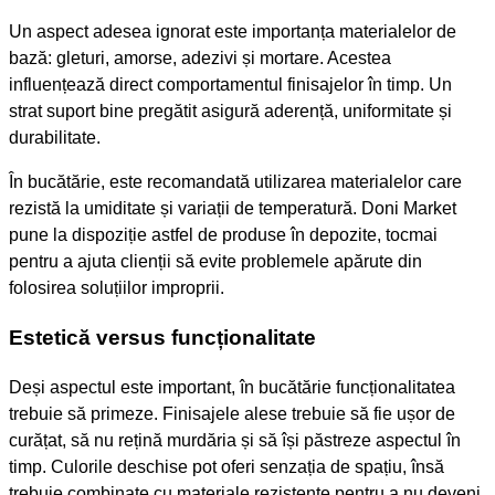
Un aspect adesea ignorat este importanța materialelor de
bază: gleturi, amorse, adezivi și mortare. Acestea
influențează direct comportamentul finisajelor în timp. Un
strat suport bine pregătit asigură aderență, uniformitate și
durabilitate.
În bucătărie, este recomandată utilizarea materialelor care
rezistă la umiditate și variații de temperatură. Doni Market
pune la dispoziție astfel de produse în depozite, tocmai
pentru a ajuta clienții să evite problemele apărute din
folosirea soluțiilor improprii.
Estetică versus funcționalitate
Deși aspectul este important, în bucătărie funcționalitatea
trebuie să primeze. Finisajele alese trebuie să fie ușor de
curățat, să nu rețină murdăria și să își păstreze aspectul în
timp. Culorile deschise pot oferi senzația de spațiu, însă
trebuie combinate cu materiale rezistente pentru a nu deveni