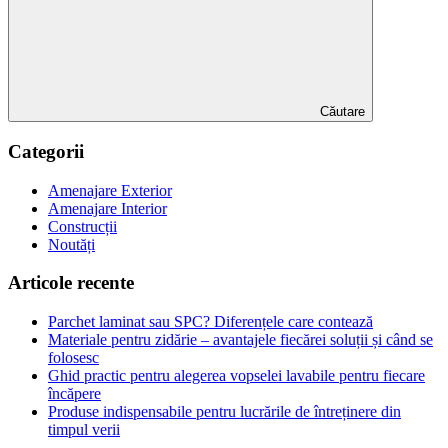
constructii
Căutare
Categorii
Amenajare Exterior
Amenajare Interior
Construcții
Noutăți
Articole recente
Parchet laminat sau SPC? Diferențele care contează
Materiale pentru zidărie – avantajele fiecărei soluții și când se
folosesc
Ghid practic pentru alegerea vopselei lavabile pentru fiecare
încăpere
Produse indispensabile pentru lucrările de întreținere din
timpul verii