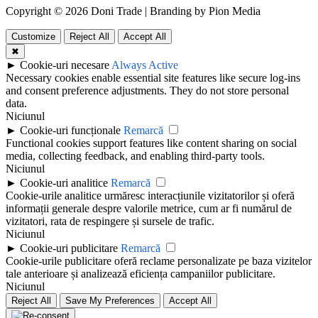
Copyright © 2026 Doni Trade | Branding by Pion Media
Customize
Reject All
Accept All
✖
►
Cookie-uri necesare
Always Active
Necessary cookies enable essential site features like secure log-ins
and consent preference adjustments. They do not store personal
data.
Niciunul
►
Cookie-uri funcționale
Remarcă
Functional cookies support features like content sharing on social
media, collecting feedback, and enabling third-party tools.
Niciunul
►
Cookie-uri analitice
Remarcă
Cookie-urile analitice urmăresc interacțiunile vizitatorilor și oferă
informații generale despre valorile metrice, cum ar fi numărul de
vizitatori, rata de respingere și sursele de trafic.
Niciunul
►
Cookie-uri publicitare
Remarcă
Cookie-urile publicitare oferă reclame personalizate pe baza vizitelor
tale anterioare și analizează eficiența campaniilor publicitare.
Niciunul
Reject All
Save My Preferences
Accept All