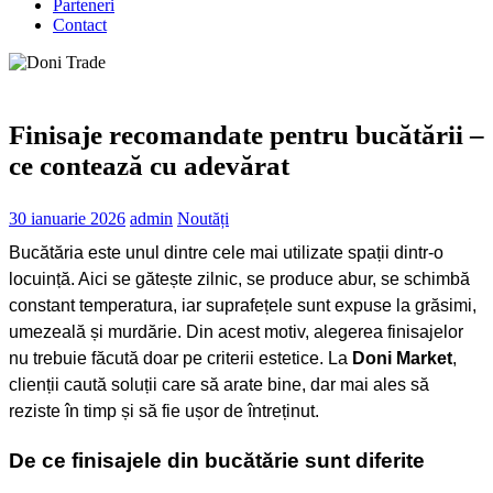
Parteneri
Contact
Finisaje recomandate pentru bucătării –
ce contează cu adevărat
30 ianuarie 2026
admin
Noutăți
Bucătăria este unul dintre cele mai utilizate spații dintr-o
locuință. Aici se gătește zilnic, se produce abur, se schimbă
constant temperatura, iar suprafețele sunt expuse la grăsimi,
umezeală și murdărie. Din acest motiv, alegerea finisajelor
nu trebuie făcută doar pe criterii estetice. La
Doni Market
,
clienții caută soluții care să arate bine, dar mai ales să
reziste în timp și să fie ușor de întreținut.
De ce finisajele din bucătărie sunt diferite