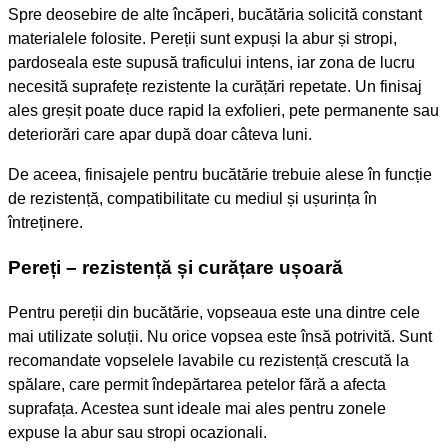
Spre deosebire de alte încăperi, bucătăria solicită constant
materialele folosite. Pereții sunt expuși la abur și stropi,
pardoseala este supusă traficului intens, iar zona de lucru
necesită suprafețe rezistente la curățări repetate. Un finisaj
ales greșit poate duce rapid la exfolieri, pete permanente sau
deteriorări care apar după doar câteva luni.
De aceea, finisajele pentru bucătărie trebuie alese în funcție
de rezistență, compatibilitate cu mediul și ușurința în
întreținere.
Pereți – rezistență și curățare ușoară
Pentru pereții din bucătărie, vopseaua este una dintre cele
mai utilizate soluții. Nu orice vopsea este însă potrivită. Sunt
recomandate vopselele lavabile cu rezistență crescută la
spălare, care permit îndepărtarea petelor fără a afecta
suprafața. Acestea sunt ideale mai ales pentru zonele
expuse la abur sau stropi ocazionali.