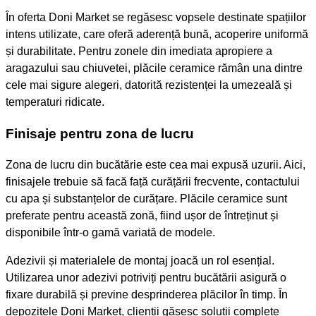
În oferta Doni Market se regăsesc vopsele destinate spațiilor
intens utilizate, care oferă aderență bună, acoperire uniformă
și durabilitate. Pentru zonele din imediata apropiere a
aragazului sau chiuvetei, plăcile ceramice rămân una dintre
cele mai sigure alegeri, datorită rezistenței la umezeală și
temperaturi ridicate.
Finisaje pentru zona de lucru
Zona de lucru din bucătărie este cea mai expusă uzurii. Aici,
finisajele trebuie să facă față curățării frecvente, contactului
cu apa și substanțelor de curățare. Plăcile ceramice sunt
preferate pentru această zonă, fiind ușor de întreținut și
disponibile într-o gamă variată de modele.
Adezivii și materialele de montaj joacă un rol esențial.
Utilizarea unor adezivi potriviți pentru bucătării asigură o
fixare durabilă și previne desprinderea plăcilor în timp. În
depozitele Doni Market, clienții găsesc soluții complete