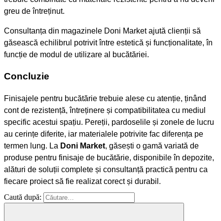
greu de întreținut.
Consultanța din magazinele Doni Market ajută clienții să
găsească echilibrul potrivit între estetică și funcționalitate, în
funcție de modul de utilizare al bucătăriei.
Concluzie
Finisajele pentru bucătărie trebuie alese cu atenție, ținând
cont de rezistență, întreținere și compatibilitatea cu mediul
specific acestui spațiu. Pereții, pardoselile și zonele de lucru
au cerințe diferite, iar materialele potrivite fac diferența pe
termen lung. La
Doni Market
, găsești o gamă variată de
produse pentru finisaje de bucătărie, disponibile în depozite,
alături de soluții complete și consultanță practică pentru ca
fiecare proiect să fie realizat corect și durabil.
bucatarie
doni
Caută după:
market
materiale
bucatarie
materiale