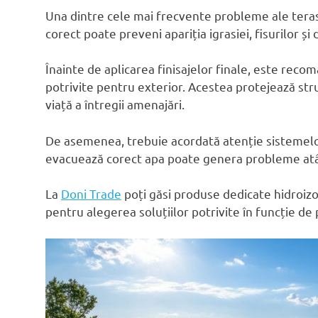
Una dintre cele mai frecvente probleme ale terasel
corect poate preveni apariția igrasiei, fisurilor și d
Înainte de aplicarea finisajelor finale, este reco
potrivite pentru exterior. Acestea protejează stru
viață a întregii amenajări.
De asemenea, trebuie acordată atenție sistemelor
evacuează corect apa poate genera probleme atât la 
La
Doni Trade
poți găsi produse dedicate hidroizol
pentru alegerea soluțiilor potrivite în funcție de 