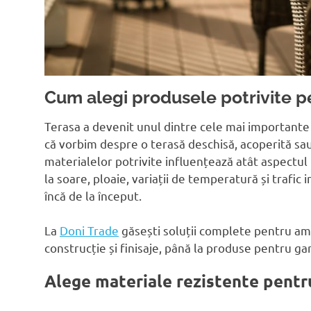
Cum alegi produsele potrivite p
Terasa a devenit unul dintre cele mai importante s
că vorbim despre o terasă deschisă, acoperită sa
materialelor potrivite influențează atât aspectul 
la soare, ploaie, variații de temperatură și trafic 
încă de la început.
La
Doni Trade
găsești soluții complete pentru am
construcție și finisaje, până la produse pentru gar
Alege materiale rezistente pentr