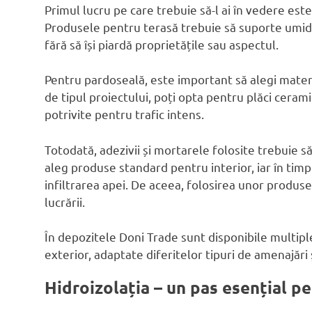
Primul lucru pe care trebuie să-l ai în vedere este
Produsele pentru terasă trebuie să suporte umid
fără să își piardă proprietățile sau aspectul.
Pentru pardoseală, este important să alegi materi
de tipul proiectului, poți opta pentru plăci cerami
potrivite pentru trafic intens.
Totodată, adezivii și mortarele folosite trebuie să 
aleg produse standard pentru interior, iar în ti
infiltrarea apei. De aceea, folosirea unor produs
lucrării.
În depozitele Doni Trade sunt disponibile multiple
exterior, adaptate diferitelor tipuri de amenajări 
Hidroizolația – un pas esențial p