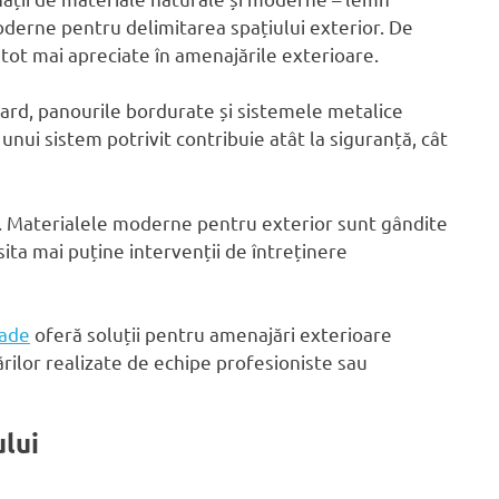
moderne pentru delimitarea spațiului exterior. De
 tot mai apreciate în amenajările exterioare.
gard, panourile bordurate și sistemele metalice
 unui sistem potrivit contribuie atât la siguranță, cât
ă. Materialele moderne pentru exterior sunt gândite
sita mai puține intervenții de întreținere
rade
oferă soluții pentru amenajări exterioare
ărilor realizate de echipe profesioniste sau
ului