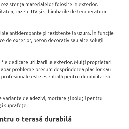
 rezistența materialelor folosite în exterior.
itatea, razele UV și schimbările de temperatură
ale antiderapante și rezistente la uzură. În funcție
ce de exterior, beton decorativ sau alte soluții
fie dedicate utilizării la exterior. Mulți proprietari
mp apar probleme precum desprinderea plăcilor sau
e profesionale este esențială pentru durabilitatea
 variante de adezivi, mortare și soluții pentru
și suprafețe.
entru o terasă durabilă