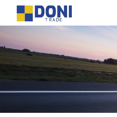
Sari
Doni
la
conținut
Trade