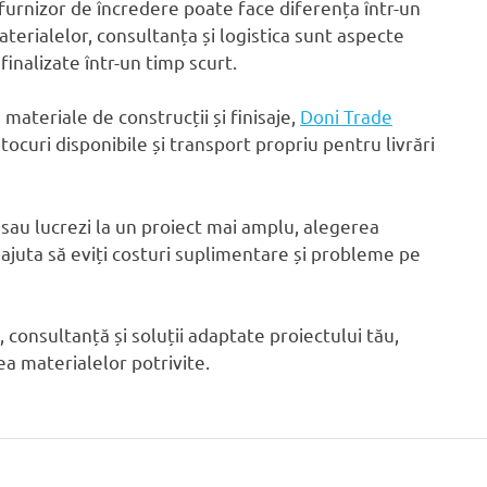
furnizor de încredere poate face diferența într-un
terialelor, consultanța și logistica sunt aspecte
inalizate într-un timp scurt.
materiale de construcții și finisaje,
Doni Trade
tocuri disponibile și transport propriu pentru livrări
 sau lucrezi la un proiect mai amplu, alegerea
 ajuta să eviți costuri suplimentare și probleme pe
consultanță și soluții adaptate proiectului tău,
ea materialelor potrivite.