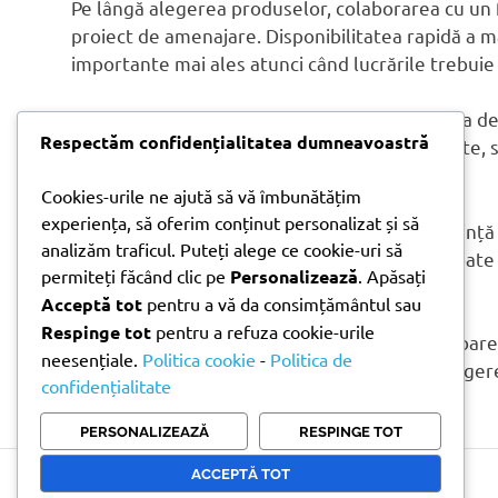
Pe lângă alegerea produselor, colaborarea cu un 
proiect de amenajare. Disponibilitatea rapidă a ma
importante mai ales atunci când lucrările trebuie f
Cu experiență de peste 20 de ani în distribuția de 
Respectăm confidențialitatea dumneavoastră
pune la dispoziția clienților produse consacrate, s
rapide.
Cookies-urile ne ajută să vă îmbunătățim
experiența, să oferim conținut personalizat și să
Fie că amenajezi o terasă pentru propria locuință
analizăm traficul. Puteți alege ce cookie-uri să
materialelor potrivite încă de la început te poate
permiteți făcând clic pe
Personalizează
. Apăsați
termen lung.
Acceptă tot
pentru a vă da consimțământul sau
Respinge tot
pentru a refuza cookie-urile
Pentru produse dedicate amenajărilor exterioare, 
neesențiale.
Politica cookie
-
Politica de
echipa
Doni Trade
îți poate oferi suport în aleger
confidențialitate
amenajare
PERSONALIZEAZĂ
RESPINGE TOT
amenajare
terasa
ACCEPTĂ TOT
Copyright © 2026 Doni Trade | Branding by Pion Media