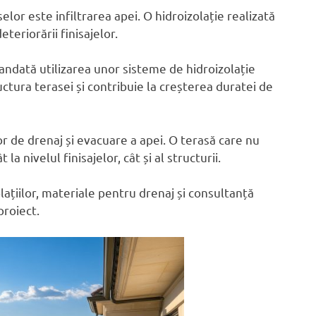
or este infiltrarea apei. O hidroizolație realizată
eteriorării finisajelor.
mandată utilizarea unor sisteme de hidroizolație
ctura terasei și contribuie la creșterea duratei de
 de drenaj și evacuare a apei. O terasă care nu
nivelul finisajelor, cât și al structurii.
ațiilor, materiale pentru drenaj și consultanță
proiect.