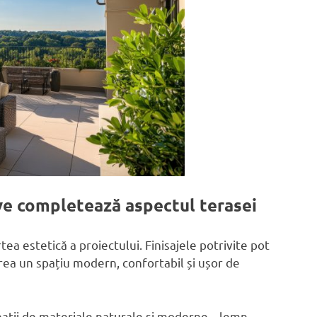
ive completează aspectul terasei
a estetică a proiectului. Finisajele potrivite pot
rea un spațiu modern, confortabil și ușor de
nații de materiale naturale și moderne – lemn