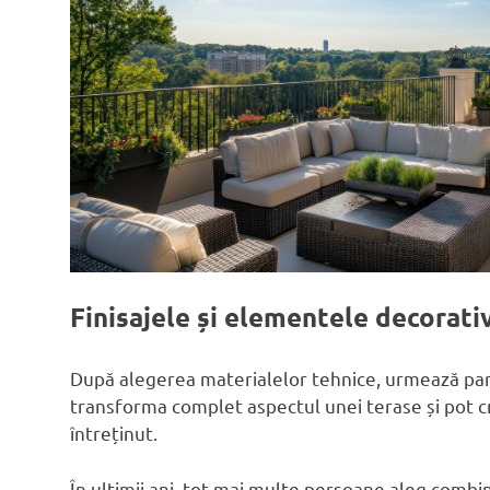
Finisajele și elementele decorat
După alegerea materialelor tehnice, urmează parte
transforma complet aspectul unei terase și pot c
întreținut.
În ultimii ani, tot mai multe persoane aleg combi