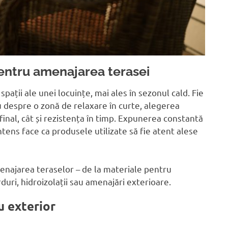
entru amenajarea terasei
pații ale unei locuințe, mai ales în sezonul cald. Fie
u despre o zonă de relaxare în curte, alegerea
final, cât și rezistența în timp. Expunerea constantă
intens face ca produsele utilizate să fie atent alese
enajarea teraselor – de la materiale pentru
duri, hidroizolații sau amenajări exterioare.
u exterior