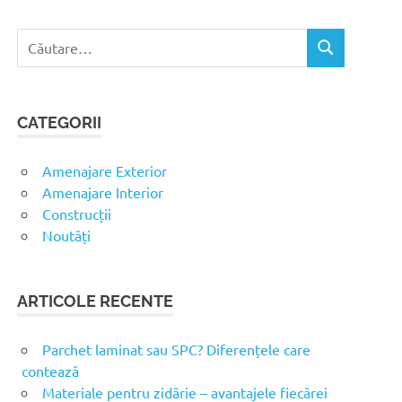
C
C
a
Ă
u
U
t
T
CATEGORII
ă
A
R
d
E
u
Amenajare Exterior
p
Amenajare Interior
ă
Construcții
:
Noutăți
ARTICOLE RECENTE
Parchet laminat sau SPC? Diferențele care
contează
Materiale pentru zidărie – avantajele fiecărei