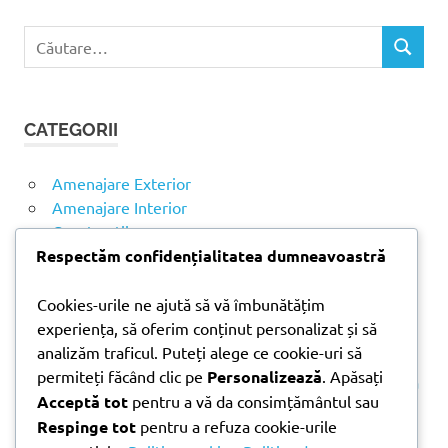
C
C
a
Ă
u
U
t
T
CATEGORII
ă
A
R
d
E
u
Amenajare Exterior
p
Amenajare Interior
ă
Construcții
:
Respectăm confidențialitatea dumneavoastră
Noutăți
Cookies-urile ne ajută să vă îmbunătățim
experiența, să oferim conținut personalizat și să
ARTICOLE RECENTE
analizăm traficul. Puteți alege ce cookie-uri să
permiteți făcând clic pe
Personalizează
. Apăsați
Parchet laminat sau SPC? Diferențele care contează
Acceptă tot
pentru a vă da consimțământul sau
Materiale pentru zidărie – avantajele fiecărei soluții
Respinge tot
pentru a refuza cookie-urile
și când se folosesc