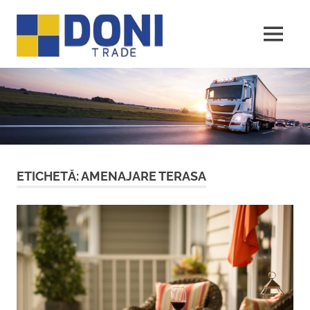
Sari
Doni
la
conținut
MENU
Trade
ETICHETĂ:
AMENAJARE TERASA