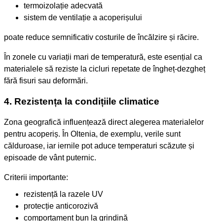
termoizolație adecvată
sistem de ventilație a acoperișului
poate reduce semnificativ costurile de încălzire și răcire.
În zonele cu variații mari de temperatură, este esențial ca
materialele să reziste la cicluri repetate de îngheț-dezgheț
fără fisuri sau deformări.
4. Rezistența la condițiile climatice
Zona geografică influențează direct alegerea materialelor
pentru acoperiș. În Oltenia, de exemplu, verile sunt
călduroase, iar iernile pot aduce temperaturi scăzute și
episoade de vânt puternic.
Criterii importante:
rezistență la razele UV
protecție anticorozivă
comportament bun la grindină