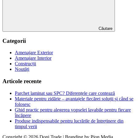
Căutare
Categorii
Amenajare Exterior
Amenajare Interior
Construcții
Noutăți
Articole recente
Parchet laminat sau SPC? Diferențele care contează
Materiale pentru zidărie – avantajele fiecărei soluții și când se
folosesc
Ghid practic pentru alegerea vopselei lavabile pentru fiecare
încăpere
Produse indispensabile pentru lucrările de întreținere din
timpul verii
Copyright © 2026 Doni Trade | Branding by Pion Media