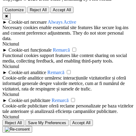
Customize
Reject All
Accept All
✖
►
Cookie-uri necesare
Always Active
Necessary cookies enable essential site features like secure log-ins
and consent preference adjustments. They do not store personal
data.
Niciunul
►
Cookie-uri funcționale
Remarcă
Functional cookies support features like content sharing on social
media, collecting feedback, and enabling third-party tools.
Niciunul
►
Cookie-uri analitice
Remarcă
Cookie-urile analitice urmăresc interacțiunile vizitatorilor și oferă
informații generale despre valorile metrice, cum ar fi numărul de
vizitatori, rata de respingere și sursele de trafic.
Niciunul
►
Cookie-uri publicitare
Remarcă
Cookie-urile publicitare oferă reclame personalizate pe baza vizitelor
tale anterioare și analizează eficiența campaniilor publicitare.
Niciunul
Reject All
Save My Preferences
Accept All