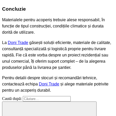
Concluzie
Materialele pentru acoperiș trebuie alese responsabil, în
funcție de tipul construcției, condițiile climatice și durata
dorită de utilizare.
La
Doni Trade
găsești soluții eficiente, materiale de calitate,
consultanță specializată și logistică proprie pentru livrare
rapidă. Fie că este vorba despre un proiect rezidențial sau
unul comercial, îți oferim suport complet – de la alegerea
produselor până la livrarea pe șantier.
Pentru detalii despre stocuri și recomandări tehnice,
contactează echipa
Doni Trade
și alege materiale potrivite
pentru un acoperiș durabil.
acoperis
construcții
doni
Caută după:
trade
materiale
acoperis