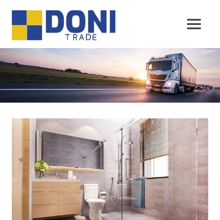
Sari
Doni
la
conținut
MENU
Trade