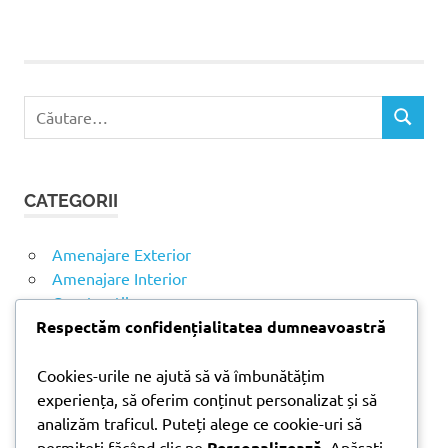
baie
bucatarie
debara
C
doni
C
a
trade
Ă
u
materiale
U
t
T
umiditate
CATEGORII
ă
A
umiditate
R
d
E
u
Amenajare Exterior
p
Amenajare Interior
ă
Construcții
:
Noutăți
Respectăm confidențialitatea dumneavoastră
Cookies-urile ne ajută să vă îmbunătățim
ARTICOLE RECENTE
experiența, să oferim conținut personalizat și să
analizăm traficul. Puteți alege ce cookie-uri să
permiteți făcând clic pe
Personalizează
. Apăsați