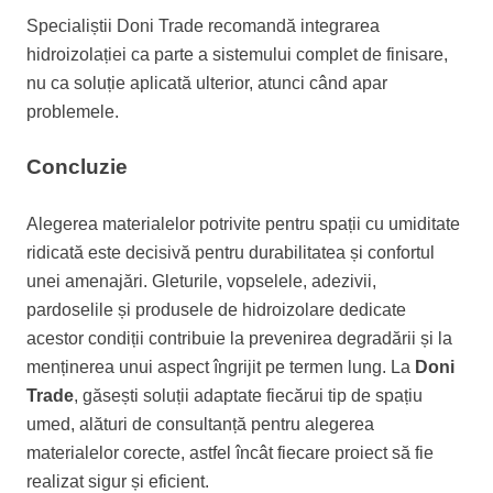
Specialiștii Doni Trade recomandă integrarea
hidroizolației ca parte a sistemului complet de finisare,
nu ca soluție aplicată ulterior, atunci când apar
problemele.
Concluzie
Alegerea materialelor potrivite pentru spații cu umiditate
ridicată este decisivă pentru durabilitatea și confortul
unei amenajări. Gleturile, vopselele, adezivii,
pardoselile și produsele de hidroizolare dedicate
acestor condiții contribuie la prevenirea degradării și la
menținerea unui aspect îngrijit pe termen lung. La
Doni
Trade
, găsești soluții adaptate fiecărui tip de spațiu
umed, alături de consultanță pentru alegerea
materialelor corecte, astfel încât fiecare proiect să fie
realizat sigur și eficient.