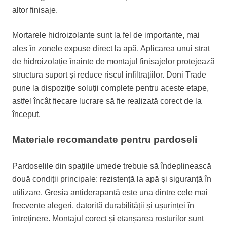
altor finisaje.
Mortarele hidroizolante sunt la fel de importante, mai
ales în zonele expuse direct la apă. Aplicarea unui strat
de hidroizolație înainte de montajul finisajelor protejează
structura suport și reduce riscul infiltrațiilor. Doni Trade
pune la dispoziție soluții complete pentru aceste etape,
astfel încât fiecare lucrare să fie realizată corect de la
început.
Materiale recomandate pentru pardoseli
Pardoselile din spațiile umede trebuie să îndeplinească
două condiții principale: rezistență la apă și siguranță în
utilizare. Gresia antiderapantă este una dintre cele mai
frecvente alegeri, datorită durabilității și ușurinței în
întreținere. Montajul corect și etanșarea rosturilor sunt