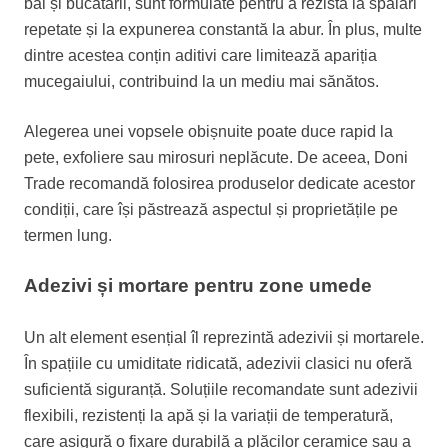
băi și bucătării, sunt formulate pentru a rezista la spălări
repetate și la expunerea constantă la abur. În plus, multe
dintre acestea conțin aditivi care limitează apariția
mucegaiului, contribuind la un mediu mai sănătos.
Alegerea unei vopsele obișnuite poate duce rapid la
pete, exfoliere sau mirosuri neplăcute. De aceea, Doni
Trade recomandă folosirea produselor dedicate acestor
condiții, care își păstrează aspectul și proprietățile pe
termen lung.
Adezivi și mortare pentru zone umede
Un alt element esențial îl reprezintă adezivii și mortarele.
În spațiile cu umiditate ridicată, adezivii clasici nu oferă
suficientă siguranță. Soluțiile recomandate sunt adezivii
flexibili, rezistenți la apă și la variații de temperatură,
care asigură o fixare durabilă a plăcilor ceramice sau a