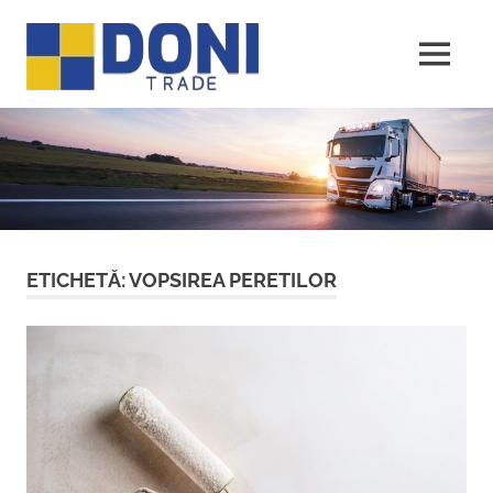
Sari
Doni
la
conținut
MENU
Trade
ETICHETĂ:
VOPSIREA PERETILOR