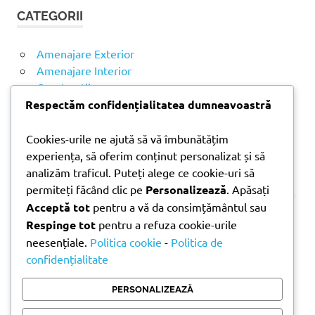
t
T
CATEGORII
ă
A
R
d
E
u
Amenajare Exterior
p
Amenajare Interior
ă
Construcții
:
Noutăți
Respectăm confidențialitatea dumneavoastră
Cookies-urile ne ajută să vă îmbunătățim
ARTICOLE RECENTE
experiența, să oferim conținut personalizat și să
analizăm traficul. Puteți alege ce cookie-uri să
permiteți făcând clic pe
Personalizează
. Apăsați
Parchet laminat sau SPC? Diferențele care contează
Acceptă tot
pentru a vă da consimțământul sau
Materiale pentru zidărie – avantajele fiecărei soluții
Respinge tot
pentru a refuza cookie-urile
și când se folosesc
neesențiale.
Politica cookie
-
Politica de
Ghid practic pentru alegerea vopselei lavabile
confidențialitate
pentru fiecare încăpere
Produse indispensabile pentru lucrările de
PERSONALIZEAZĂ
întreținere din timpul verii