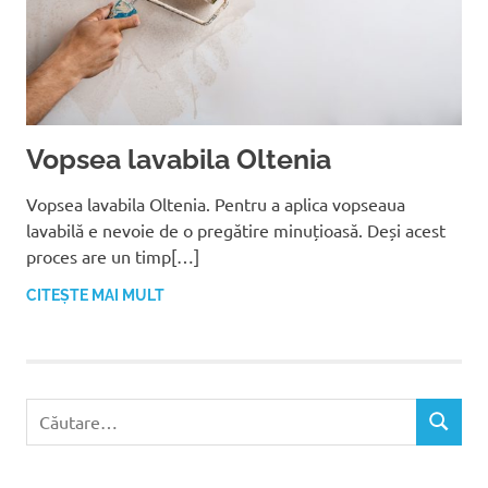
Vopsea lavabila Oltenia
Vopsea lavabila Oltenia. Pentru a aplica vopseaua
lavabilă e nevoie de o pregătire minuțioasă. Deși acest
proces are un timp[…]
CITEȘTE MAI MULT
C
C
a
Ă
u
U