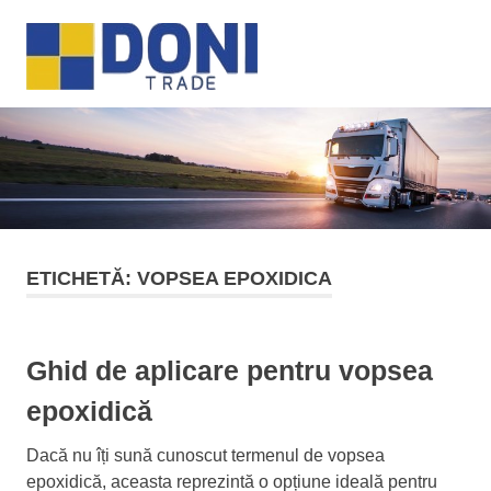
Sari
Doni
la
MENU
conținut
Trade
ETICHETĂ:
VOPSEA EPOXIDICA
Ghid de aplicare pentru vopsea
epoxidică
Dacă nu îți sună cunoscut termenul de vopsea
epoxidică, aceasta reprezintă o opțiune ideală pentru