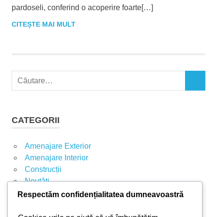
pardoseli, conferind o acoperire foarte[…]
CITEȘTE MAI MULT
C
C
a
Ă
u
U
t
T
CATEGORII
A
ă
R
d
E
Amenajare Exterior
u
Amenajare Interior
p
Construcții
ă
Noutăți
:
Respectăm confidențialitatea dumneavoastră
ARTICOLE RECENTE