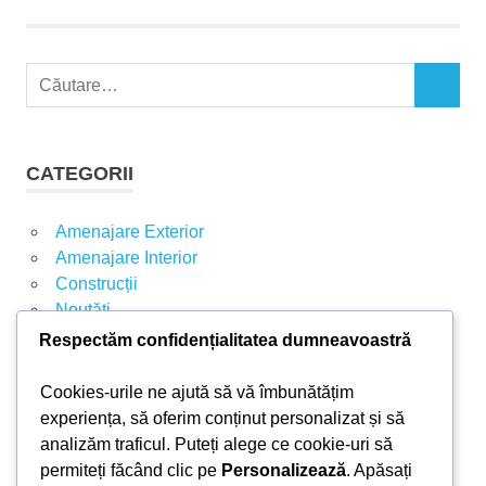
C
C
a
Ă
u
U
t
T
CATEGORII
A
ă
R
d
E
Amenajare Exterior
u
Amenajare Interior
p
Construcții
ă
Noutăți
:
Respectăm confidențialitatea dumneavoastră
ARTICOLE RECENTE
Cookies-urile ne ajută să vă îmbunătățim
experiența, să oferim conținut personalizat și să
analizăm traficul. Puteți alege ce cookie-uri să
Parchet laminat sau SPC? Diferențele care
permiteți făcând clic pe
Personalizează
. Apăsați
contează