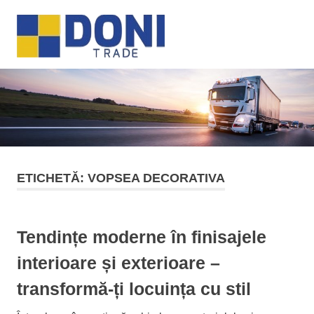
Sari
Doni
la
MENU
conținut
Trade
ETICHETĂ:
VOPSEA DECORATIVA
Tendințe moderne în finisajele
interioare și exterioare –
transformă-ți locuința cu stil