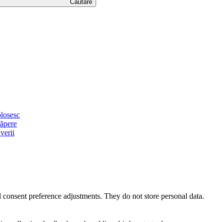
Căutare
olosesc
căpere
verii
nd consent preference adjustments. They do not store personal data.