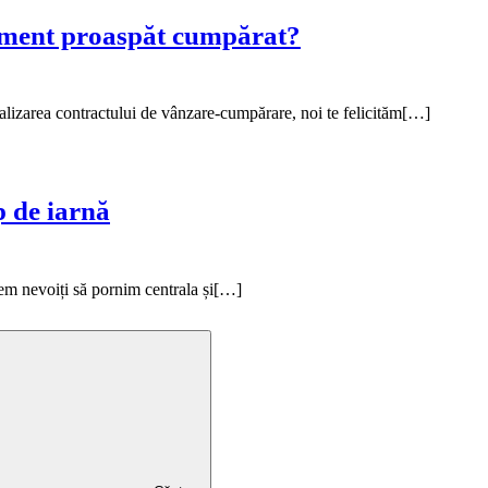
rtament proaspăt cumpărat?
inalizarea contractului de vânzare-cumpărare, noi te felicităm[…]
p de iarnă
tem nevoiți să pornim centrala și[…]