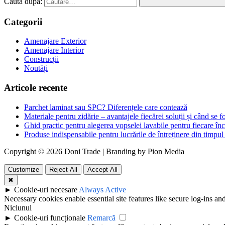
Caută după:
Categorii
Amenajare Exterior
Amenajare Interior
Construcții
Noutăți
Articole recente
Parchet laminat sau SPC? Diferențele care contează
Materiale pentru zidărie – avantajele fiecărei soluții și când se f
Ghid practic pentru alegerea vopselei lavabile pentru fiecare în
Produse indispensabile pentru lucrările de întreținere din timpul 
Copyright © 2026 Doni Trade | Branding by Pion Media
Customize
Reject All
Accept All
✖
►
Cookie-uri necesare
Always Active
Necessary cookies enable essential site features like secure log-ins a
Niciunul
►
Cookie-uri funcționale
Remarcă