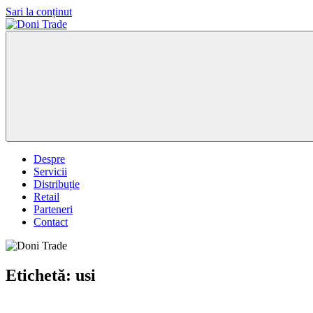
Sari la conținut
Doni
Trade
Despre
Servicii
Distribuție
Retail
Parteneri
Contact
Etichetă:
usi