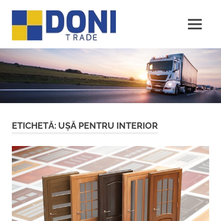
Sari
Doni
la
conținut
MENU
Trade
ETICHETĂ:
UȘĂ PENTRU INTERIOR