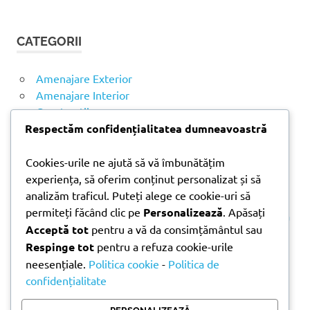
Ă
u
U
t
T
CATEGORII
ă
A
R
d
E
u
Amenajare Exterior
p
Amenajare Interior
ă
Construcții
:
Noutăți
Respectăm confidențialitatea dumneavoastră
Cookies-urile ne ajută să vă îmbunătățim
ARTICOLE RECENTE
experiența, să oferim conținut personalizat și să
analizăm traficul. Puteți alege ce cookie-uri să
permiteți făcând clic pe
Personalizează
. Apăsați
Parchet laminat sau SPC? Diferențele care contează
Acceptă tot
pentru a vă da consimțământul sau
Materiale pentru zidărie – avantajele fiecărei soluții
Respinge tot
pentru a refuza cookie-urile
și când se folosesc
neesențiale.
Politica cookie
-
Politica de
Ghid practic pentru alegerea vopselei lavabile
confidențialitate
pentru fiecare încăpere
Produse indispensabile pentru lucrările de