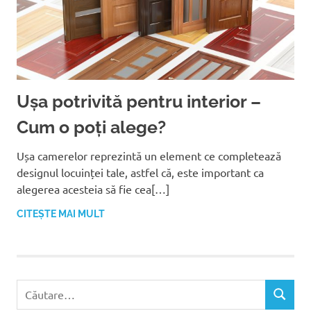
Ușa potrivită pentru interior –
Cum o poți alege?
Ușa camerelor reprezintă un element ce completează
designul locuinței tale, astfel că, este important ca
alegerea acesteia să fie cea[…]
CITEȘTE MAI MULT
C
C
a