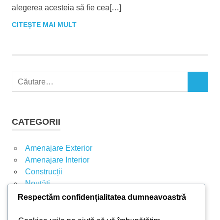
alegerea acesteia să fie cea[…]
CITEȘTE MAI MULT
C
C
a
Ă
u
U
t
T
CATEGORII
A
ă
R
d
E
Amenajare Exterior
u
Amenajare Interior
p
Construcții
ă
Noutăți
:
Respectăm confidențialitatea dumneavoastră
ARTICOLE RECENTE