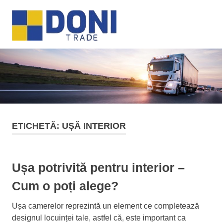
Sari
Doni
la
MENU
conținut
Trade
ETICHETĂ:
UȘĂ INTERIOR
Ușa potrivită pentru interior –
Cum o poți alege?
Ușa camerelor reprezintă un element ce completează
designul locuinței tale, astfel că, este important ca