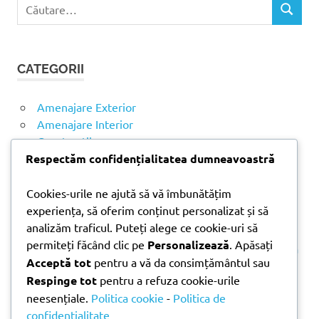
C
C
a
Ă
u
U
t
T
CATEGORII
ă
A
R
d
E
u
Amenajare Exterior
p
Amenajare Interior
ă
Construcții
:
Noutăți
Respectăm confidențialitatea dumneavoastră
Cookies-urile ne ajută să vă îmbunătățim
ARTICOLE RECENTE
experiența, să oferim conținut personalizat și să
analizăm traficul. Puteți alege ce cookie-uri să
permiteți făcând clic pe
Personalizează
. Apăsați
Parchet laminat sau SPC? Diferențele care contează
Acceptă tot
pentru a vă da consimțământul sau
Materiale pentru zidărie – avantajele fiecărei soluții
Respinge tot
pentru a refuza cookie-urile
și când se folosesc
neesențiale.
Politica cookie
-
Politica de
Ghid practic pentru alegerea vopselei lavabile
confidențialitate
pentru fiecare încăpere