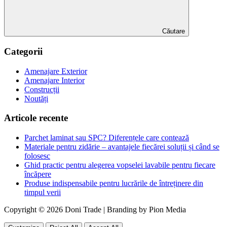
Căutare
Categorii
Amenajare Exterior
Amenajare Interior
Construcții
Noutăți
Articole recente
Parchet laminat sau SPC? Diferențele care contează
Materiale pentru zidărie – avantajele fiecărei soluții și când se
folosesc
Ghid practic pentru alegerea vopselei lavabile pentru fiecare
încăpere
Produse indispensabile pentru lucrările de întreținere din
timpul verii
Copyright © 2026 Doni Trade | Branding by Pion Media