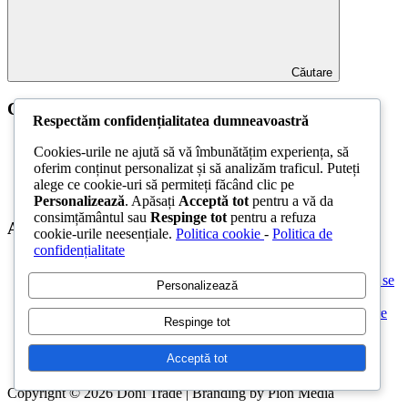
Căutare
Categorii
Respectăm confidențialitatea dumneavoastră
Amenajare Exterior
Cookies-urile ne ajută să vă îmbunătățim experiența, să
Amenajare Interior
oferim conținut personalizat și să analizăm traficul. Puteți
Construcții
alege ce cookie-uri să permiteți făcând clic pe
Noutăți
Personalizează
. Apăsați
Acceptă tot
pentru a vă da
consimțământul sau
Respinge tot
pentru a refuza
Articole recente
cookie-urile neesențiale.
Politica cookie
-
Politica de
confidențialitate
Parchet laminat sau SPC? Diferențele care contează
Materiale pentru zidărie – avantajele fiecărei soluții și când se
Personalizează
folosesc
Ghid practic pentru alegerea vopselei lavabile pentru fiecare
Respinge tot
încăpere
Produse indispensabile pentru lucrările de întreținere din
Acceptă tot
timpul verii
Copyright © 2026 Doni Trade | Branding by Pion Media