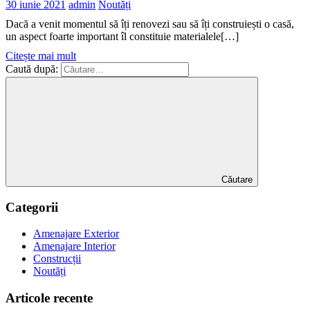
30 iunie 2021
admin
Noutăți
Dacă a venit momentul să îți renovezi sau să îți construiești o casă,
un aspect foarte important îl constituie materialele[…]
Citește mai mult
Caută după:
Căutare
Categorii
Amenajare Exterior
Amenajare Interior
Construcții
Noutăți
Articole recente