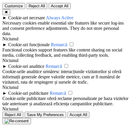
Customize
Reject All
Accept All
✖
►
Cookie-uri necesare
Always Active
Necessary cookies enable essential site features like secure log-ins
and consent preference adjustments. They do not store personal
data.
Niciunul
►
Cookie-uri funcționale
Remarcă
Functional cookies support features like content sharing on social
media, collecting feedback, and enabling third-party tools.
Niciunul
►
Cookie-uri analitice
Remarcă
Cookie-urile analitice urmăresc interacțiunile vizitatorilor și oferă
informații generale despre valorile metrice, cum ar fi numărul de
vizitatori, rata de respingere și sursele de trafic.
Niciunul
►
Cookie-uri publicitare
Remarcă
Cookie-urile publicitare oferă reclame personalizate pe baza vizitelor
tale anterioare și analizează eficiența campaniilor publicitare.
Niciunul
Reject All
Save My Preferences
Accept All