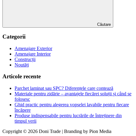
Căutare
Categorii
Amenajare Exterior
Amenajare Interior
Construcții
Noutăți
Articole recente
Parchet laminat sau SPC? Diferențele care contează
Materiale pentru zidărie – avantajele fiecărei soluții și când se
folosesc
Ghid practic pentru alegerea vopselei lavabile pentru fiecare
încăpere
Produse indispensabile pentru lucrările de întreținere din
timpul verii
Copyright © 2026 Doni Trade | Branding by Pion Media