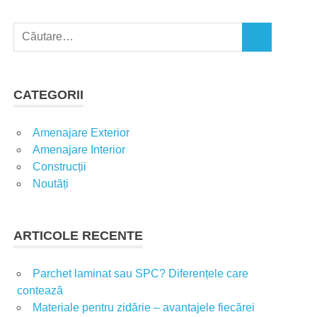
C
C
a
Ă
u
U
t
T
CATEGORII
A
ă
R
d
E
Amenajare Exterior
u
Amenajare Interior
p
Construcții
ă
Noutăți
:
ARTICOLE RECENTE
Parchet laminat sau SPC? Diferențele care
contează
Materiale pentru zidărie – avantajele fiecărei