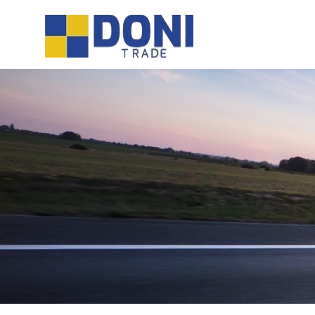
Sari
Doni
la
conținut
Trade