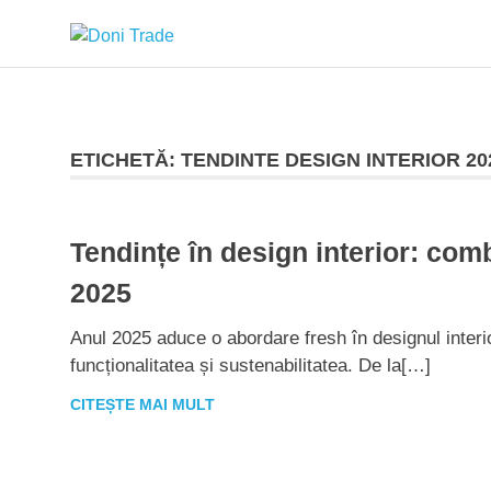
Sari
Doni
la
conținut
Trade
ETICHETĂ:
TENDINTE DESIGN INTERIOR 20
Tendințe în design interior: combi
2025
Anul 2025 aduce o abordare fresh în designul interi
funcționalitatea și sustenabilitatea. De la[…]
CITEȘTE MAI MULT