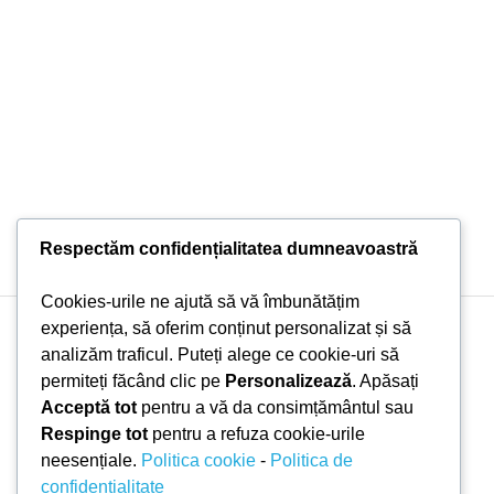
Respectăm confidențialitatea dumneavoastră
Cookies-urile ne ajută să vă îmbunătățim
experiența, să oferim conținut personalizat și să
Copyright © 2026 Doni Trade | Branding by Pion Media
analizăm traficul. Puteți alege ce cookie-uri să
permiteți făcând clic pe
Personalizează
. Apăsați
Acceptă tot
pentru a vă da consimțământul sau
Respinge tot
pentru a refuza cookie-urile
neesențiale.
Politica cookie
-
Politica de
confidențialitate