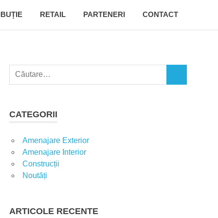
IBUȚIE
RETAIL
PARTENERI
CONTACT
C
C
a
Ă
u
U
t
T
CATEGORII
A
ă
R
d
E
Amenajare Exterior
u
Amenajare Interior
p
Construcții
ă
Noutăți
:
ARTICOLE RECENTE