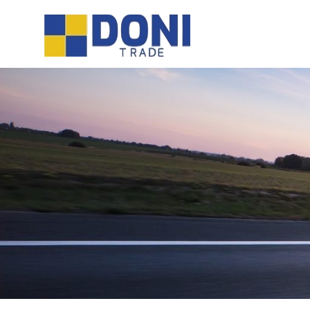
Sari
Doni
la
conținut
Trade