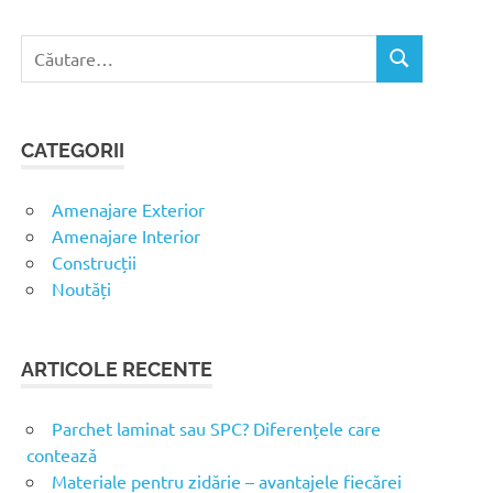
C
C
a
Ă
u
U
t
T
CATEGORII
ă
A
R
d
E
u
Amenajare Exterior
p
Amenajare Interior
ă
Construcții
:
Noutăți
ARTICOLE RECENTE
Parchet laminat sau SPC? Diferențele care
contează
Materiale pentru zidărie – avantajele fiecărei