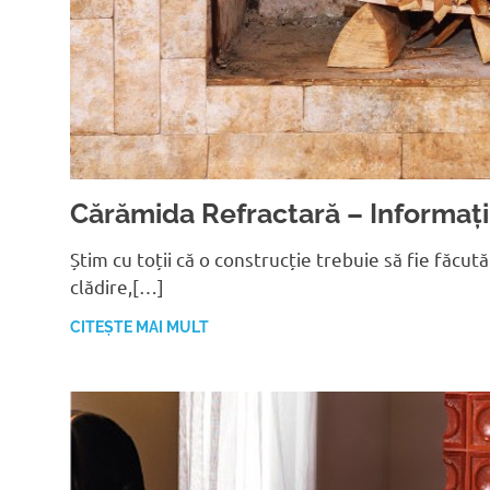
Cărămida Refractară – Informații
Știm cu toții că o construcție trebuie să fie făcut
clădire,[…]
CITEȘTE MAI MULT