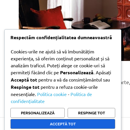
Respectăm confidențialitatea dumneavoastră
Cookies-urile ne ajută să vă îmbunătățim
experiența, să oferim conținut personalizat și să
analizăm traficul. Puteți alege ce cookie-uri să
Sobe de teracota Oltenia
permiteți făcând clic pe
Personalizează
. Apăsați
Acceptă tot
pentru a vă da consimțământul sau
Sobe de teracota Oltenia dețin un farmec aparte,
Respinge tot
pentru a refuza cookie-urile
sau case care doresc să transmită[…]
neesențiale.
Politica cookie
-
Politica de
CITEȘTE MAI MULT
confidențialitate
PERSONALIZEAZĂ
RESPINGE TOT
ACCEPTĂ TOT
Copyright © 2026 Doni Trade | Branding by Pion Media