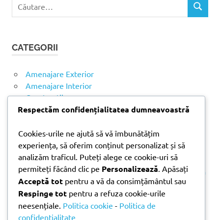
C
C
a
Ă
u
U
t
T
CATEGORII
ă
A
R
d
E
u
Amenajare Exterior
p
Amenajare Interior
ă
Construcții
:
Noutăți
Respectăm confidențialitatea dumneavoastră
Cookies-urile ne ajută să vă îmbunătățim
ARTICOLE RECENTE
experiența, să oferim conținut personalizat și să
analizăm traficul. Puteți alege ce cookie-uri să
permiteți făcând clic pe
Personalizează
. Apăsați
Parchet laminat sau SPC? Diferențele care contează
Acceptă tot
pentru a vă da consimțământul sau
Materiale pentru zidărie – avantajele fiecărei soluții
Respinge tot
pentru a refuza cookie-urile
și când se folosesc
neesențiale.
Politica cookie
-
Politica de
Ghid practic pentru alegerea vopselei lavabile
confidențialitate
pentru fiecare încăpere