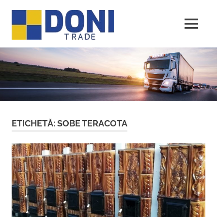
Sari
Doni
la
conținut
MENU
Trade
ETICHETĂ:
SOBE TERACOTA