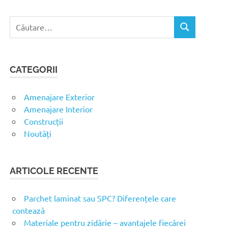
C
C
a
Ă
u
U
t
T
CATEGORII
ă
A
R
d
E
u
Amenajare Exterior
p
Amenajare Interior
ă
Construcții
:
Noutăți
ARTICOLE RECENTE
Parchet laminat sau SPC? Diferențele care
contează
Materiale pentru zidărie – avantajele fiecărei