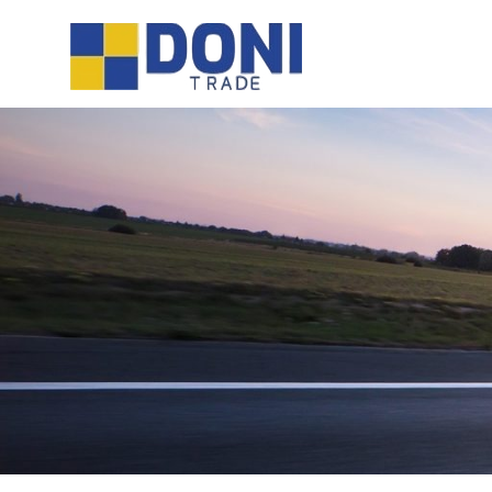
Sari
Doni
la
conținut
Trade