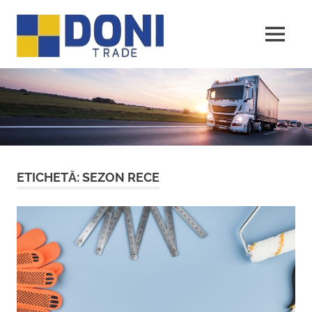
Sari
Doni
la
conținut
MENU
Trade
ETICHETĂ:
SEZON RECE