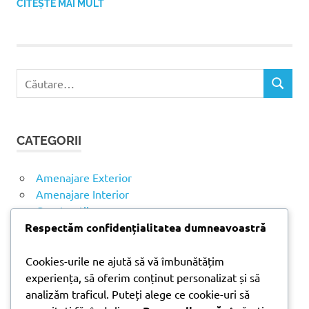
CITEȘTE MAI MULT
C
C
a
Ă
u
U
t
T
CATEGORII
ă
A
R
d
E
u
Amenajare Exterior
p
Amenajare Interior
ă
Construcții
:
Respectăm confidențialitatea dumneavoastră
Noutăți
Cookies-urile ne ajută să vă îmbunătățim
experiența, să oferim conținut personalizat și să
ARTICOLE RECENTE
analizăm traficul. Puteți alege ce cookie-uri să