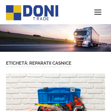
Sari
Doni
la
conținut
MENU
Trade
ETICHETĂ:
REPARATII CASNICE