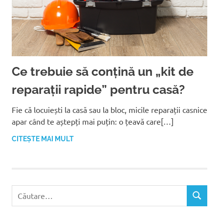
Ce trebuie să conțină un „kit de
reparații rapide” pentru casă?
Fie că locuiești la casă sau la bloc, micile reparații casnice
apar când te aștepți mai puțin: o țeavă care[…]
CITEȘTE MAI MULT
C
C
a
Ă
u
U