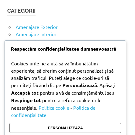
t
T
CATEGORII
ă
A
R
d
E
u
Amenajare Exterior
p
Amenajare Interior
ă
Construcții
:
Noutăți
Respectăm confidențialitatea dumneavoastră
Cookies-urile ne ajută să vă îmbunătățim
ARTICOLE RECENTE
experiența, să oferim conținut personalizat și să
analizăm traficul. Puteți alege ce cookie-uri să
permiteți făcând clic pe
Personalizează
. Apăsați
Parchet laminat sau SPC? Diferențele care contează
Acceptă tot
pentru a vă da consimțământul sau
Materiale pentru zidărie – avantajele fiecărei soluții
Respinge tot
pentru a refuza cookie-urile
și când se folosesc
neesențiale.
Politica cookie
-
Politica de
Ghid practic pentru alegerea vopselei lavabile
confidențialitate
pentru fiecare încăpere
Produse indispensabile pentru lucrările de
PERSONALIZEAZĂ
întreținere din timpul verii