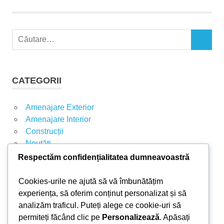
C
C
a
Ă
u
U
t
T
CATEGORII
A
ă
R
d
E
Amenajare Exterior
u
Amenajare Interior
p
Construcții
ă
Noutăți
:
Respectăm confidențialitatea dumneavoastră
ARTICOLE RECENTE
Cookies-urile ne ajută să vă îmbunătățim
experiența, să oferim conținut personalizat și să
analizăm traficul. Puteți alege ce cookie-uri să
Parchet laminat sau SPC? Diferențele care
permiteți făcând clic pe
Personalizează
. Apăsați
contează