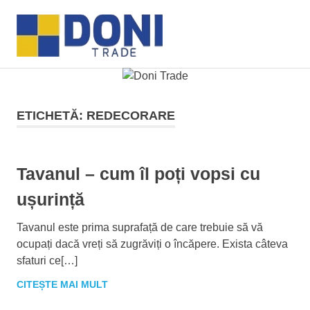
Sari
Doni
la
MENU
conținut
Trade
ETICHETĂ:
REDECORARE
Tavanul – cum îl poți vopsi cu
ușurință
Tavanul este prima suprafață de care trebuie să vă
ocupați dacă vreți să zugrăviți o încăpere. Exista câteva
sfaturi ce[…]
CITEȘTE MAI MULT