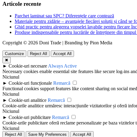
Articole recente
Parchet laminat sau SPC? Diferențele care contează
Materiale pentru zidărie – avantajele fiecărei soluții și când se f
Ghid practic pentru alegerea vopselei lavabile pentru fiecare în
Produse indispensabile pentru lucrările de întreținere din timpul 
Copyright © 2026 Doni Trade | Branding by Pion Media
Customize
Reject All
Accept All
✖
►
Cookie-uri necesare
Always Active
Necessary cookies enable essential site features like secure log-ins a
Niciunul
►
Cookie-uri funcționale
Remarcă
Functional cookies support features like content sharing on social medi
Niciunul
►
Cookie-uri analitice
Remarcă
Cookie-urile analitice urmăresc interacțiunile vizitatorilor și oferă info
Niciunul
►
Cookie-uri publicitare
Remarcă
Cookie-urile publicitare oferă reclame personalizate pe baza vizitelor t
Niciunul
Reject All
Save My Preferences
Accept All