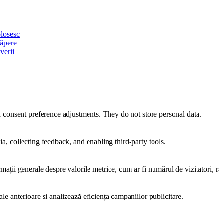
olosesc
căpere
verii
nd consent preference adjustments. They do not store personal data.
a, collecting feedback, and enabling third-party tools.
rmații generale despre valorile metrice, cum ar fi numărul de vizitatori, ra
ale anterioare și analizează eficiența campaniilor publicitare.