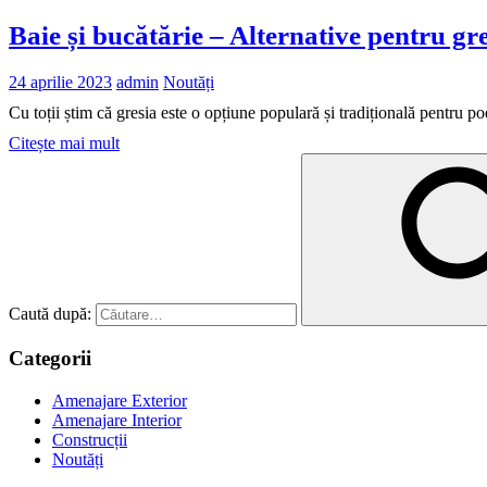
Baie și bucătărie – Alternative pentru gre
24 aprilie 2023
admin
Noutăți
Cu toții știm că gresia este o opțiune populară și tradițională pentru p
Citește mai mult
Caută după:
Categorii
Amenajare Exterior
Amenajare Interior
Construcții
Noutăți