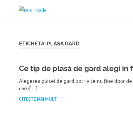
Sari
Doni
la
conținut
Trade
ETICHETĂ:
PLASA GARD
Ce tip de plasă de gard alegi în f
Alegerea plasei de gard potrivite nu ține doar de
care[…]
CITEȘTE MAI MULT