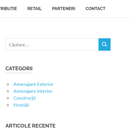
TRIBUȚIE
RETAIL
PARTENERI
CONTACT
C
C
a
Ă
u
U
t
T
CATEGORII
ă
A
R
d
E
u
Amenajare Exterior
p
Amenajare Interior
ă
Construcții
:
Noutăți
ARTICOLE RECENTE