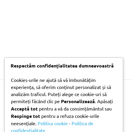
Respectăm confidențialitatea dumneavoastră
Cookies-urile ne ajută să vă îmbunătățim
experiența, să oferim conținut personalizat și să
Copyright © 2026 Doni Trade | Branding by Pion Media
analizăm traficul. Puteți alege ce cookie-uri să
permiteți făcând clic pe
Personalizează
. Apăsați
Acceptă tot
pentru a vă da consimțământul sau
Respinge tot
pentru a refuza cookie-urile
neesențiale.
Politica cookie
-
Politica de
confidențialitate