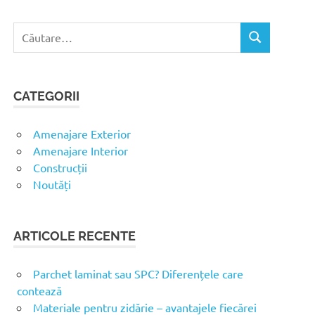
C
C
a
Ă
u
U
t
T
CATEGORII
ă
A
R
d
E
u
Amenajare Exterior
p
Amenajare Interior
ă
Construcții
:
Noutăți
ARTICOLE RECENTE
Parchet laminat sau SPC? Diferențele care
contează
Materiale pentru zidărie – avantajele fiecărei