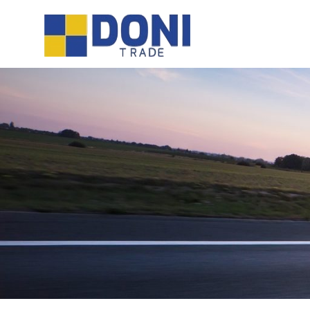
Sari
Doni
la
conținut
Trade