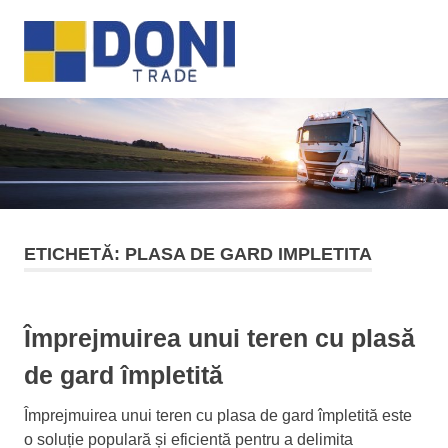
Sari
Doni
la
MENU
conținut
Trade
ETICHETĂ:
PLASA DE GARD IMPLETITA
Împrejmuirea unui teren cu plasă
de gard împletită
Împrejmuirea unui teren cu plasa de gard împletită este
o soluție populară și eficientă pentru a delimita