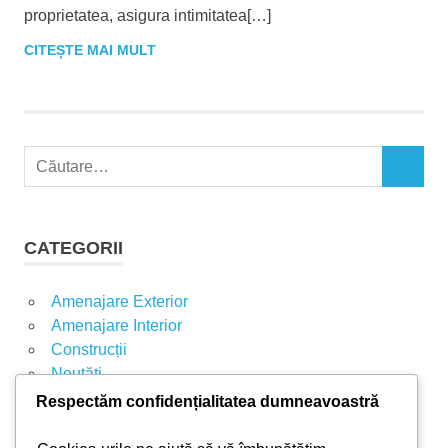
proprietatea, asigura intimitatea[…]
CITEȘTE MAI MULT
C
C
a
Ă
u
U
t
T
CATEGORII
A
ă
R
d
E
Amenajare Exterior
u
Amenajare Interior
p
Construcții
ă
Noutăți
:
Respectăm confidențialitatea dumneavoastră
ARTICOLE RECENTE