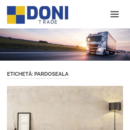
Sari
Doni
la
conținut
MENU
Trade
ETICHETĂ:
PARDOSEALA