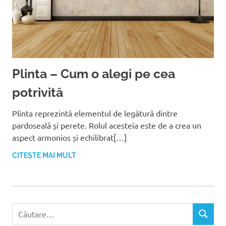
Plinta – Cum o alegi pe cea
potrivită
Plinta reprezintă elementul de legătură dintre
pardoseală și perete. Rolul acesteia este de a crea un
aspect armonios și echilibrat[…]
CITEȘTE MAI MULT
C
C
a