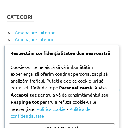
Ă
u
U
t
T
CATEGORII
ă
A
R
d
E
u
Amenajare Exterior
p
Amenajare Interior
ă
Construcții
:
Noutăți
Respectăm confidențialitatea dumneavoastră
Cookies-urile ne ajută să vă îmbunătățim
ARTICOLE RECENTE
experiența, să oferim conținut personalizat și să
analizăm traficul. Puteți alege ce cookie-uri să
permiteți făcând clic pe
Personalizează
. Apăsați
Parchet laminat sau SPC? Diferențele care contează
Acceptă tot
pentru a vă da consimțământul sau
Materiale pentru zidărie – avantajele fiecărei soluții
Respinge tot
pentru a refuza cookie-urile
și când se folosesc
neesențiale.
Politica cookie
-
Politica de
Ghid practic pentru alegerea vopselei lavabile
confidențialitate
pentru fiecare încăpere
Produse indispensabile pentru lucrările de