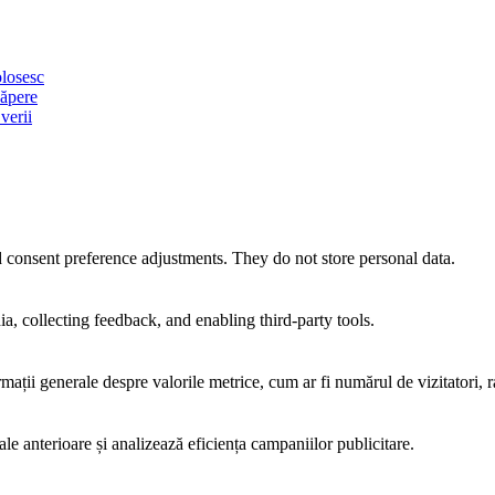
olosesc
căpere
verii
nd consent preference adjustments. They do not store personal data.
a, collecting feedback, and enabling third-party tools.
rmații generale despre valorile metrice, cum ar fi numărul de vizitatori, ra
ale anterioare și analizează eficiența campaniilor publicitare.