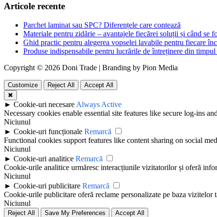
Articole recente
Parchet laminat sau SPC? Diferențele care contează
Materiale pentru zidărie – avantajele fiecărei soluții și când se f
Ghid practic pentru alegerea vopselei lavabile pentru fiecare în
Produse indispensabile pentru lucrările de întreținere din timpul 
Copyright © 2026 Doni Trade | Branding by Pion Media
Customize
Reject All
Accept All
✖
►
Cookie-uri necesare
Always Active
Necessary cookies enable essential site features like secure log-ins a
Niciunul
►
Cookie-uri funcționale
Remarcă
Functional cookies support features like content sharing on social medi
Niciunul
►
Cookie-uri analitice
Remarcă
Cookie-urile analitice urmăresc interacțiunile vizitatorilor și oferă info
Niciunul
►
Cookie-uri publicitare
Remarcă
Cookie-urile publicitare oferă reclame personalizate pe baza vizitelor t
Niciunul
Reject All
Save My Preferences
Accept All