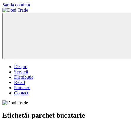
Sari la conținut
Doni
Trade
Despre
Servicii
Distribuție
Retail
Parteneri
Contact
Etichetă:
parchet bucatarie