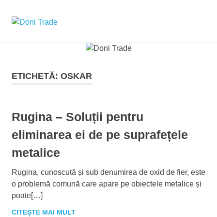
Sari
la
Doni
MENU
conținut
Trade
ETICHETĂ:
OSKAR
Rugina – Soluții pentru
eliminarea ei de pe suprafețele
metalice
Rugina, cunoscută și sub denumirea de oxid de fier, este
o problemă comună care apare pe obiectele metalice și
poate[…]
CITEȘTE MAI MULT