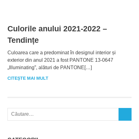
Culorile anului 2021-2022 –
Tendințe
Culoarea care a predominat în designul interior și
exterior din anul 2021 a fost PANTONE 13-0647
„Illuminating”, alături de PANTONE[…]
CITEȘTE MAI MULT
C
C
a
Ă
u
U
t
T