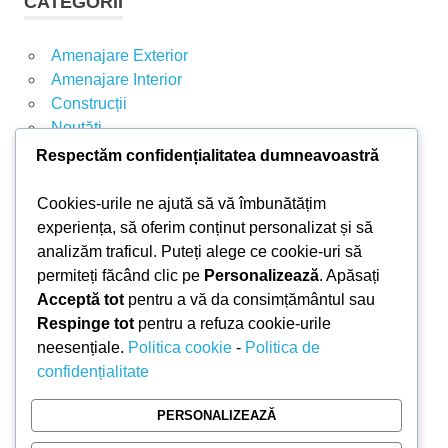
CATEGORII
A
ă
R
d
E
Amenajare Exterior
u
Amenajare Interior
p
Construcții
ă
Noutăți
:
Respectăm confidențialitatea dumneavoastră
ARTICOLE RECENTE
Cookies-urile ne ajută să vă îmbunătățim
experiența, să oferim conținut personalizat și să
analizăm traficul. Puteți alege ce cookie-uri să
Parchet laminat sau SPC? Diferențele care
permiteți făcând clic pe
Personalizează
. Apăsați
contează
Acceptă tot
pentru a vă da consimțământul sau
Materiale pentru zidărie – avantajele fiecărei soluții
Respinge tot
pentru a refuza cookie-urile
și când se folosesc
neesențiale.
Politica cookie
-
Politica de
Ghid practic pentru alegerea vopselei lavabile
confidențialitate
pentru fiecare încăpere
Produse indispensabile pentru lucrările de
PERSONALIZEAZĂ
întreținere din timpul verii