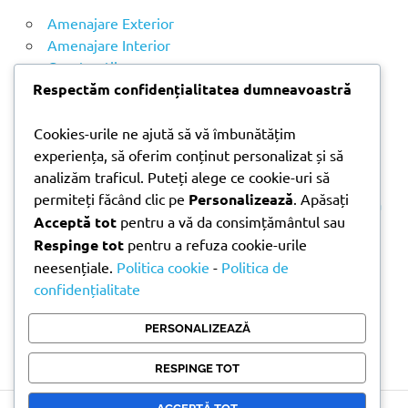
E
u
Amenajare Exterior
p
Amenajare Interior
ă
Construcții
:
Respectăm confidențialitatea dumneavoastră
Noutăți
Cookies-urile ne ajută să vă îmbunătățim
experiența, să oferim conținut personalizat și să
ARTICOLE RECENTE
analizăm traficul. Puteți alege ce cookie-uri să
permiteți făcând clic pe
Personalizează
. Apăsați
Parchet laminat sau SPC? Diferențele care contează
Acceptă tot
pentru a vă da consimțământul sau
Materiale pentru zidărie – avantajele fiecărei soluții
Respinge tot
pentru a refuza cookie-urile
și când se folosesc
neesențiale.
Politica cookie
-
Politica de
Ghid practic pentru alegerea vopselei lavabile
confidențialitate
pentru fiecare încăpere
Produse indispensabile pentru lucrările de
PERSONALIZEAZĂ
întreținere din timpul verii
RESPINGE TOT