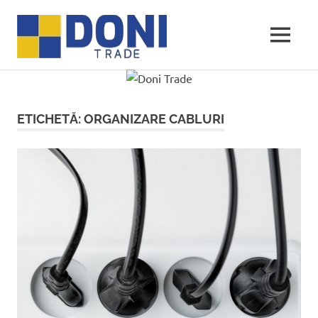
Sari
Doni
la
conținut
MENU
Trade
ETICHETĂ:
ORGANIZARE CABLURI