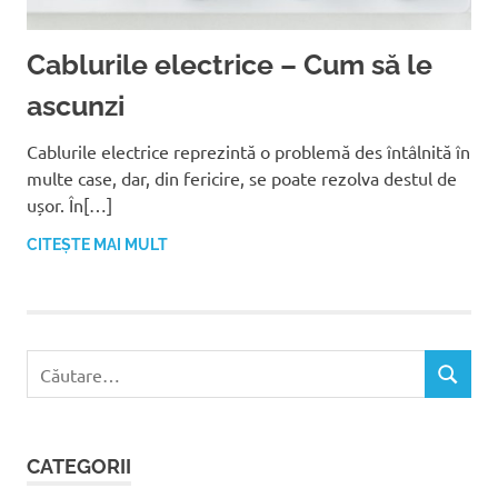
Cablurile electrice – Cum să le
ascunzi
Cablurile electrice reprezintă o problemă des întâlnită în
multe case, dar, din fericire, se poate rezolva destul de
ușor. În[…]
CITEȘTE MAI MULT
C
C
a
Ă
u
U
t
T
CATEGORII
ă
A
R
d