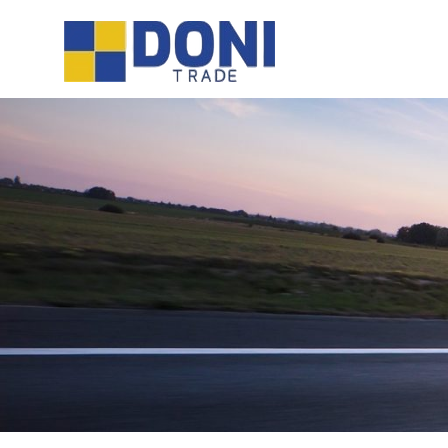
Sari
Doni
la
conținut
Trade