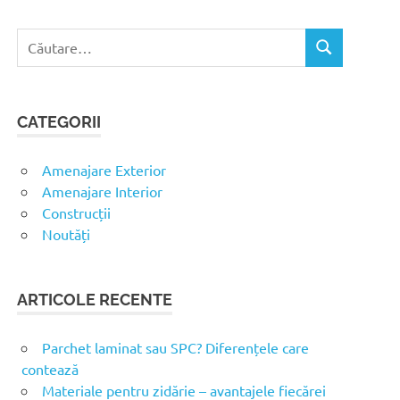
C
C
a
Ă
u
U
t
T
CATEGORII
ă
A
R
d
E
u
Amenajare Exterior
p
Amenajare Interior
ă
Construcții
:
Noutăți
ARTICOLE RECENTE
Parchet laminat sau SPC? Diferențele care
contează
Materiale pentru zidărie – avantajele fiecărei