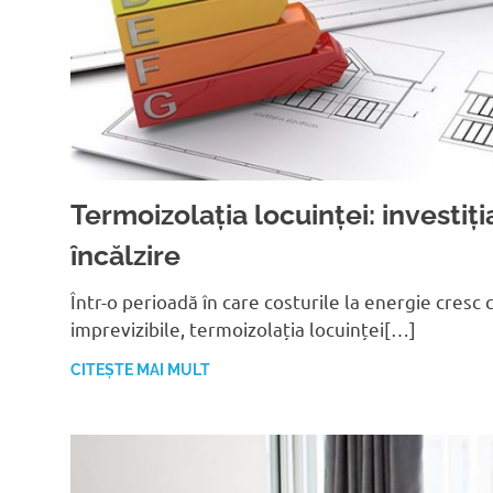
Termoizolația locuinței: investiți
încălzire
Într-o perioadă în care costurile la energie cresc c
imprevizibile, termoizolația locuinței[…]
CITEȘTE MAI MULT