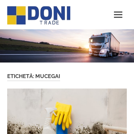
Sari
Doni
la
conținut
MENU
Trade
ETICHETĂ:
MUCEGAI