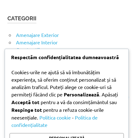
Ă
u
U
t
T
CATEGORII
ă
A
R
d
E
u
Amenajare Exterior
p
Amenajare Interior
ă
Construcții
:
Noutăți
Respectăm confidențialitatea dumneavoastră
Cookies-urile ne ajută să vă îmbunătățim
ARTICOLE RECENTE
experiența, să oferim conținut personalizat și să
analizăm traficul. Puteți alege ce cookie-uri să
permiteți făcând clic pe
Personalizează
. Apăsați
Parchet laminat sau SPC? Diferențele care contează
Acceptă tot
pentru a vă da consimțământul sau
Materiale pentru zidărie – avantajele fiecărei soluții
Respinge tot
pentru a refuza cookie-urile
și când se folosesc
neesențiale.
Politica cookie
-
Politica de
Ghid practic pentru alegerea vopselei lavabile
confidențialitate
pentru fiecare încăpere
Produse indispensabile pentru lucrările de