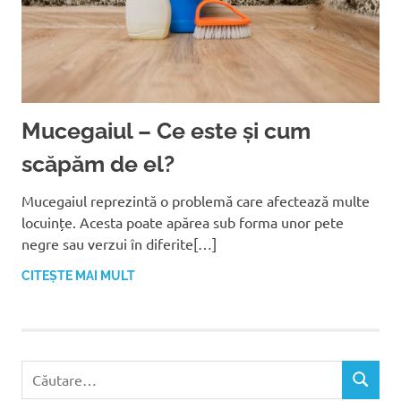
Mucegaiul – Ce este și cum
scăpăm de el?
Mucegaiul reprezintă o problemă care afectează multe
locuințe. Acesta poate apărea sub forma unor pete
negre sau verzui în diferite[…]
CITEȘTE MAI MULT
C
C
a