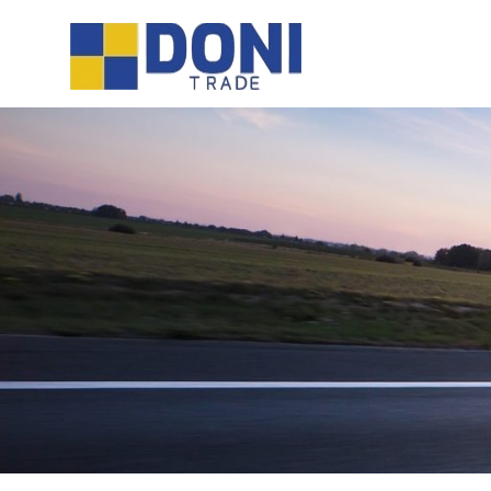
Sari
Doni
la
conținut
Trade