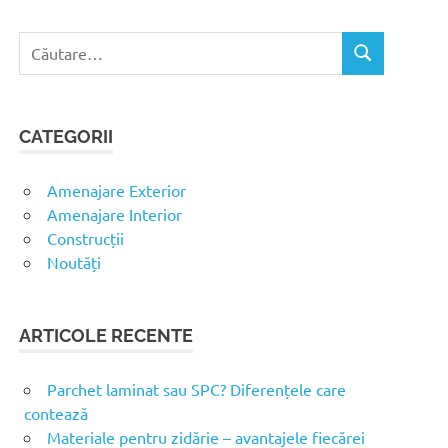
C
C
a
Ă
u
U
t
T
CATEGORII
ă
A
R
d
E
u
Amenajare Exterior
p
Amenajare Interior
ă
Construcții
:
Noutăți
ARTICOLE RECENTE
Parchet laminat sau SPC? Diferențele care
contează
Materiale pentru zidărie – avantajele fiecărei