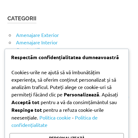
Ă
u
U
t
T
CATEGORII
ă
A
R
d
E
u
Amenajare Exterior
p
Amenajare Interior
ă
Construcții
:
Noutăți
Respectăm confidențialitatea dumneavoastră
Cookies-urile ne ajută să vă îmbunătățim
ARTICOLE RECENTE
experiența, să oferim conținut personalizat și să
analizăm traficul. Puteți alege ce cookie-uri să
permiteți făcând clic pe
Personalizează
. Apăsați
Parchet laminat sau SPC? Diferențele care contează
Acceptă tot
pentru a vă da consimțământul sau
Materiale pentru zidărie – avantajele fiecărei soluții
Respinge tot
pentru a refuza cookie-urile
și când se folosesc
neesențiale.
Politica cookie
-
Politica de
Ghid practic pentru alegerea vopselei lavabile
confidențialitate
pentru fiecare încăpere
Produse indispensabile pentru lucrările de