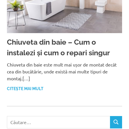
Chiuveta din baie – Cum o
instalezi și cum o repari singur
Chiuveta din baie este mult mai ușor de montat decât
cea din bucătărie, unde există mai multe tipuri de
montaj.[…]
CITEȘTE MAI MULT
C
C
a